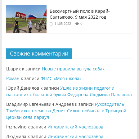
Бессмертный полк в Карай-
Салтыково. 9 мая 2022 год
0
11.05.2022
Свежие комментарии
Шарик
к записи
Новые правила выгула собак
Роман
к записи
ФГИС «Моя школа»
Юрий Данилов
к записи
Ушла из жизни педагог и
наставник с большой буквы Федорова Людмила Павловна
Владимир Евгеньевич Андреев
к записи
Руководитель
Тамбовского земства Денис Силин побывал в Троицкой
церкви села Караул
inzhavino
к записи
Инжавинский маслозавод
Людмила
к записи
Инжавинский маслозавод