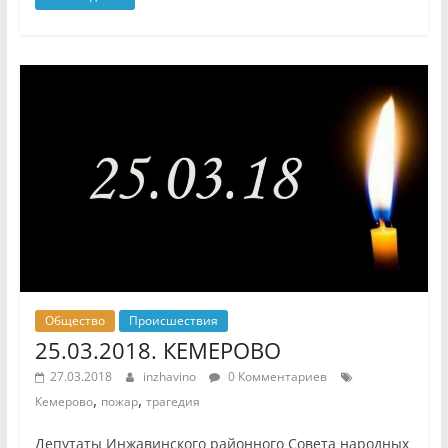
Общество
Происшествия
25.03.2018. КЕМЕРОВО
27.03.2018
inzhavino
0 Комментариев
,
,
Кемерово
пожар
трагедия
Депутаты Инжавинского районного Совета народных