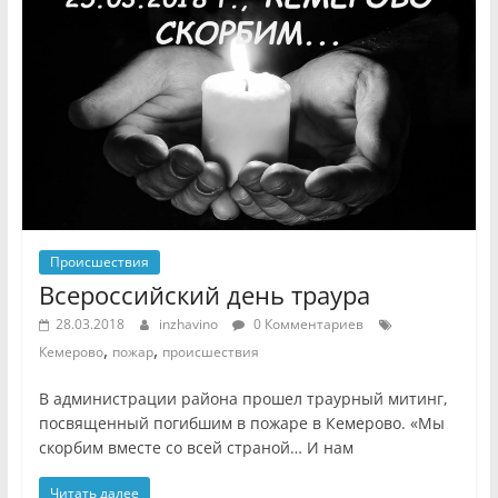
Происшествия
Всероссийский день траура
28.03.2018
inzhavino
0 Комментариев
,
,
Кемерово
пожар
происшествия
В администрации района прошел траурный митинг,
посвященный погибшим в пожаре в Кемерово. «Мы
скорбим вместе со всей страной… И нам
Читать далее