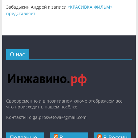
Забадыкин Андрей
к записи
«КРАСИВКА ФИЛЬМ»
представляет
О нас
Cвоевременно и в позитивном ключе отображаем все,
что происходит в нашем посёлке.
Контакты: olga.prosvetova@gmail.com
Полезные
В
В России