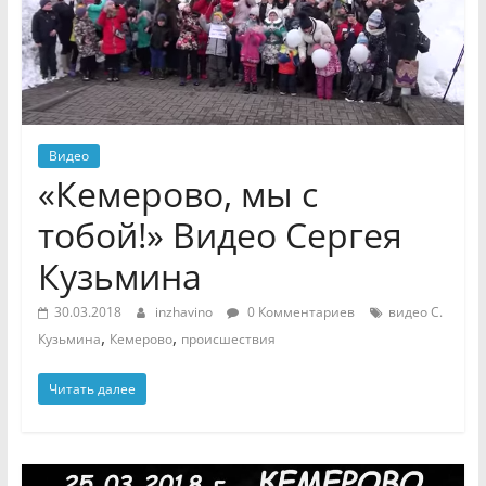
Видео
«Кемерово, мы с
тобой!» Видео Сергея
Кузьмина
30.03.2018
inzhavino
0 Комментариев
видео С.
,
,
Кузьмина
Кемерово
происшествия
Читать далее