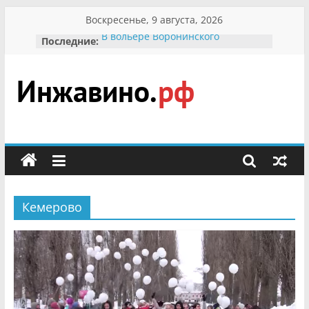
Перейти
Воскресенье, 9 августа, 2026
к
Последние:
В вольере Воронинского
содержимому
заповедника родились крапчатые
суслики
Мероприятия, посвященные
Международному Дню семьи
Инжавино.рф
Присвоение звания «Почётный
гражданин Инжавинского округа»
участнице Великой
сельский
Отечественной, фронтовичке
портал
Александре Николаевне
Кирсановой
Безопасность в сети Интернет
Кемерово
Ученики приняли участие в
мероприятии «Сохраним
первоцветы!»