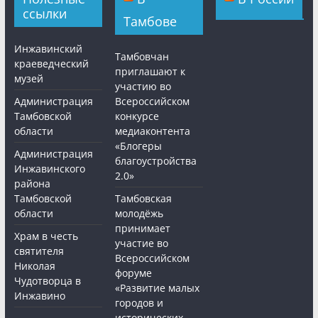
ссылки
Тамбове
Инжавинский
Тамбовчан
краеведческий
приглашают к
музей
участию во
Администрация
Всероссийском
Тамбовской
конкурсе
области
медиаконтента
«Блогеры
Администрация
благоустройства
Инжавинского
2.0»
района
Тамбовской
Тамбовская
области
молодёжь
принимает
Храм в честь
участие во
святителя
Всероссийском
Николая
форуме
Чудотворца в
«Развитие малых
Инжавино
городов и
исторических