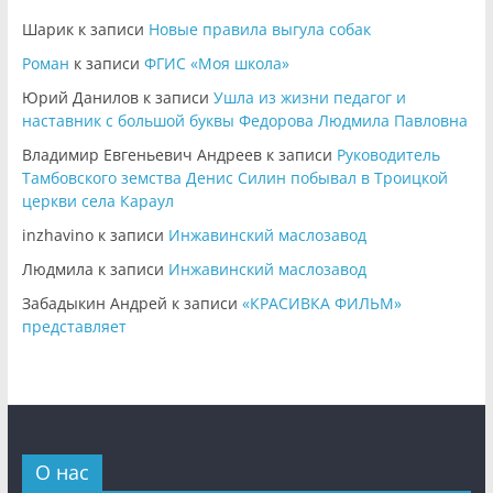
Шарик
к записи
Новые правила выгула собак
Роман
к записи
ФГИС «Моя школа»
Юрий Данилов
к записи
Ушла из жизни педагог и
наставник с большой буквы Федорова Людмила Павловна
Владимир Евгеньевич Андреев
к записи
Руководитель
Тамбовского земства Денис Силин побывал в Троицкой
церкви села Караул
inzhavino
к записи
Инжавинский маслозавод
Людмила
к записи
Инжавинский маслозавод
Забадыкин Андрей
к записи
«КРАСИВКА ФИЛЬМ»
представляет
О нас