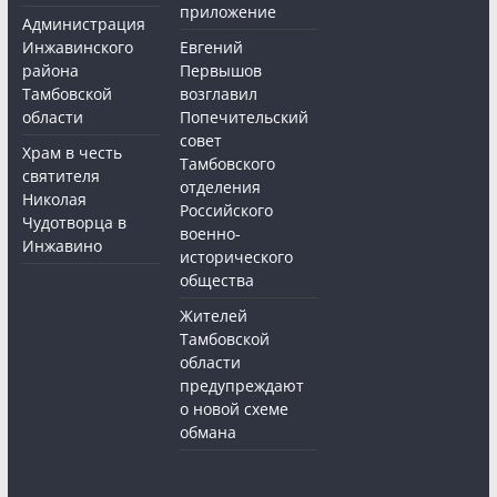
приложение
Администрация
Инжавинского
Евгений
района
Первышов
Тамбовской
возглавил
области
Попечительский
совет
Храм в честь
Тамбовского
святителя
отделения
Николая
Российского
Чудотворца в
военно-
Инжавино
исторического
общества
Жителей
Тамбовской
области
предупреждают
о новой схеме
обмана