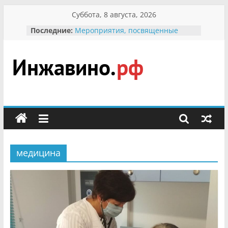
Перейти
Суббота, 8 августа, 2026
к
Последние:
Мероприятия, посвященные
содержимому
Международному Дню семьи
Присвоение звания «Почётный
гражданин Инжавинского округа»
участнице Великой
Инжавино.рф
Отечественной, фронтовичке
Александре Николаевне
Кирсановой
сельский
Безопасность в сети Интернет
портал
Ученики приняли участие в
мероприятии «Сохраним
первоцветы!»
медицина
В вольере Воронинского
заповедника родились крапчатые
суслики