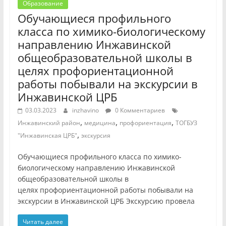
Образование
Обучающиеся профильного
класса по химико-биологическому
направлению Инжавинской
общеобразовательной школы в
целях профориентационной
работы побывали на экскурсии в
Инжавинской ЦРБ
03.03.2023
inzhavino
0 Комментариев
,
,
,
Инжавинский район
медицина
профориентация
ТОГБУЗ
,
"Инжавинская ЦРБ"
экскурсия
Обучающиеся профильного класса по химико-
биологическому направлению Инжавинской
общеобразовательной школы в
целях профориентационной работы побывали на
экскурсии в Инжавинской ЦРБ Экскурсию провела
Читать далее