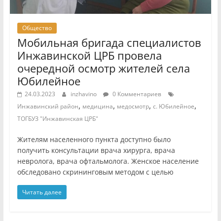
Общество
Мобильная бригада специалистов
Инжавинской ЦРБ провела
очередной осмотр жителей села
Юбилейное
24.03.2023
inzhavino
0 Комментариев
,
,
,
,
Инжавинский район
медицина
медосмотр
с. Юбилейное
ТОГБУЗ "Инжавинская ЦРБ"
Жителям населенного пункта доступно было
получить консультации врача хирурга, врача
невролога, врача офтальмолога. Женское население
обследовано скрининговым методом с целью
Читать далее