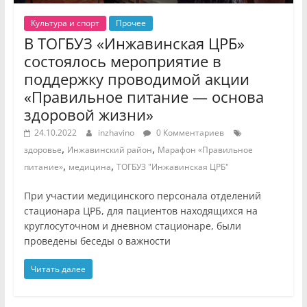
Культура и спорт
Прочее
В ТОГБУЗ «Инжавинская ЦРБ»
состоялось мероприятие в
поддержку проводимой акции
«Правильное питание — основа
здоровой жизни»
24.10.2022
inzhavino
0 Комментариев
,
,
здоровье
Инжавинский район
Марафон «Правильное
,
,
питание»
медицина
ТОГБУЗ "Инжавинская ЦРБ"
При участии медицинского персонала отделений
стационара ЦРБ, для пациентов находящихся на
круглосуточном и дневном стационаре, были
проведены беседы о важности
Читать далее