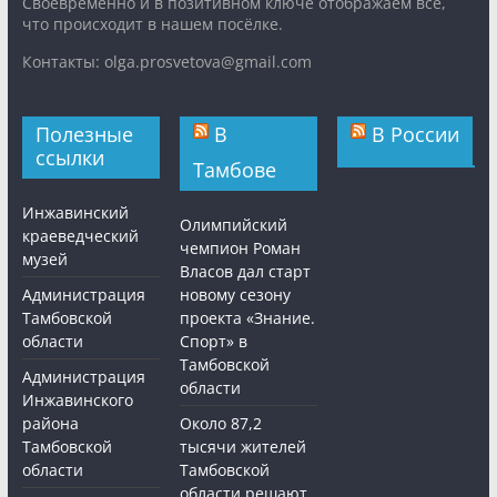
Cвоевременно и в позитивном ключе отображаем все,
что происходит в нашем посёлке.
Контакты: olga.prosvetova@gmail.com
Полезные
В
В России
ссылки
Тамбове
Инжавинский
Олимпийский
краеведческий
чемпион Роман
музей
Власов дал старт
Администрация
новому сезону
Тамбовской
проекта «Знание.
области
Спорт» в
Тамбовской
Администрация
области
Инжавинского
района
Около 87,2
Тамбовской
тысячи жителей
области
Тамбовской
области решают