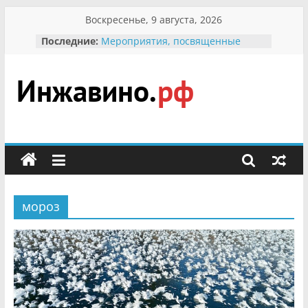
Перейти
Воскресенье, 9 августа, 2026
к
Последние:
Мероприятия, посвященные
содержимому
Международному Дню семьи
Присвоение звания «Почётный
гражданин Инжавинского округа»
участнице Великой
Инжавино.рф
Отечественной, фронтовичке
Александре Николаевне
Кирсановой
сельский
Безопасность в сети Интернет
портал
Ученики приняли участие в
мероприятии «Сохраним
первоцветы!»
мороз
В вольере Воронинского
заповедника родились крапчатые
суслики