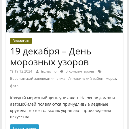
Экология
19 декабря – День
морозных узоров
19.12.2024
inzhavino
0 Комментариев
,
,
,
,
Воронинский заповедник
зима
Инжавинский район
мороз
фото
Каждый морозный день уникален. На окнах домов и
автомобилей появляются причудливые ледяные
кружева, но не только их украшают произведения
искусства.
Читать далее