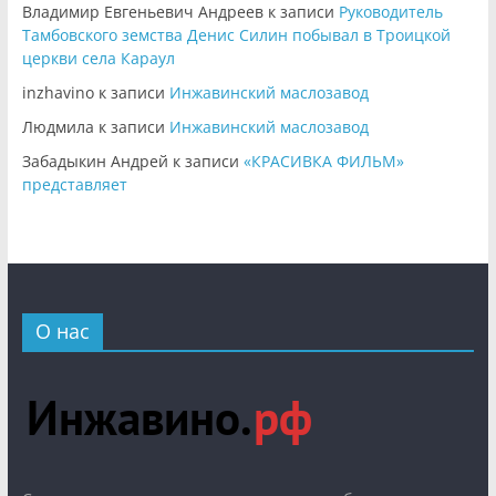
Владимир Евгеньевич Андреев
к записи
Руководитель
Тамбовского земства Денис Силин побывал в Троицкой
церкви села Караул
inzhavino
к записи
Инжавинский маслозавод
Людмила
к записи
Инжавинский маслозавод
Забадыкин Андрей
к записи
«КРАСИВКА ФИЛЬМ»
представляет
О нас