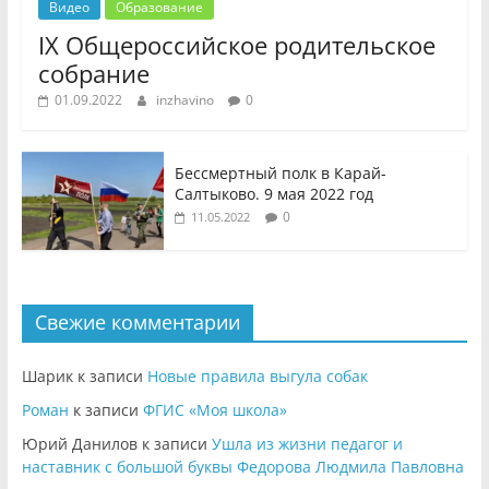
Видео
Образование
IX Общероссийское родительское
собрание
01.09.2022
inzhavino
0
Бессмертный полк в Карай-
Салтыково. 9 мая 2022 год
0
11.05.2022
Свежие комментарии
Шарик
к записи
Новые правила выгула собак
Роман
к записи
ФГИС «Моя школа»
Юрий Данилов
к записи
Ушла из жизни педагог и
наставник с большой буквы Федорова Людмила Павловна