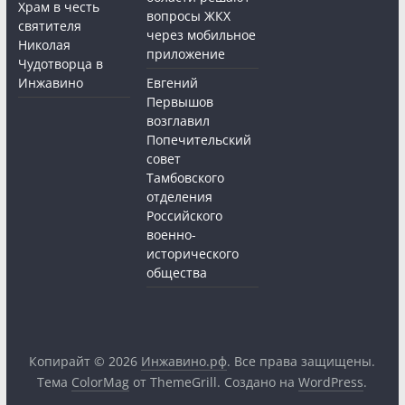
Храм в честь
вопросы ЖКХ
святителя
через мобильное
Николая
приложение
Чудотворца в
Инжавино
Евгений
Первышов
возглавил
Попечительский
совет
Тамбовского
отделения
Российского
военно-
исторического
общества
Копирайт © 2026
Инжавино.рф
. Все права защищены.
Тема
ColorMag
от ThemeGrill. Создано на
WordPress
.