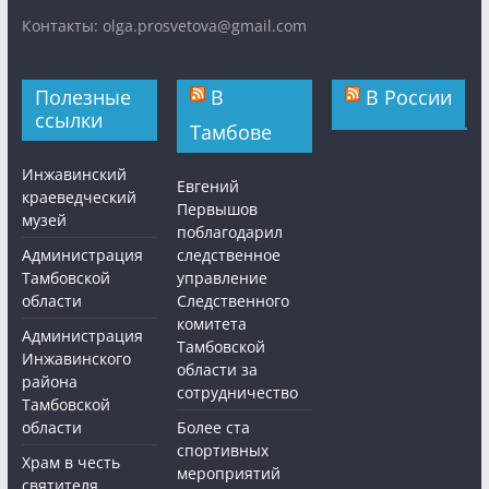
Контакты: olga.prosvetova@gmail.com
Полезные
В
В России
ссылки
Тамбове
Инжавинский
Евгений
краеведческий
Первышов
музей
поблагодарил
Администрация
следственное
Тамбовской
управление
области
Следственного
комитета
Администрация
Тамбовской
Инжавинского
области за
района
сотрудничество
Тамбовской
области
Более ста
спортивных
Храм в честь
мероприятий
святителя