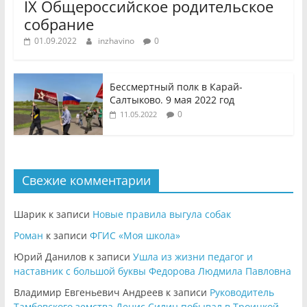
IX Общероссийское родительское
собрание
01.09.2022
inzhavino
0
Бессмертный полк в Карай-
Салтыково. 9 мая 2022 год
0
11.05.2022
Свежие комментарии
Шарик
к записи
Новые правила выгула собак
Роман
к записи
ФГИС «Моя школа»
Юрий Данилов
к записи
Ушла из жизни педагог и
наставник с большой буквы Федорова Людмила Павловна
Владимир Евгеньевич Андреев
к записи
Руководитель
Тамбовского земства Денис Силин побывал в Троицкой