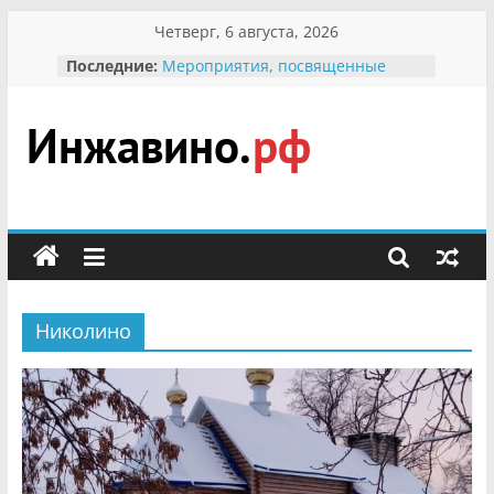
Перейти
Четверг, 6 августа, 2026
к
Последние:
Мероприятия, посвященные
содержимому
Международному Дню семьи
Присвоение звания «Почётный
гражданин Инжавинского округа»
участнице Великой
Инжавино.рф
Отечественной, фронтовичке
Александре Николаевне
Кирсановой
сельский
Безопасность в сети Интернет
портал
Ученики приняли участие в
мероприятии «Сохраним
первоцветы!»
Николино
В вольере Воронинского
заповедника родились крапчатые
суслики