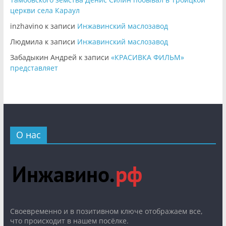
церкви села Караул
inzhavino
к записи
Инжавинский маслозавод
Людмила
к записи
Инжавинский маслозавод
Забадыкин Андрей
к записи
«КРАСИВКА ФИЛЬМ»
представляет
О нас
Cвоевременно и в позитивном ключе отображаем все,
что происходит в нашем посёлке.