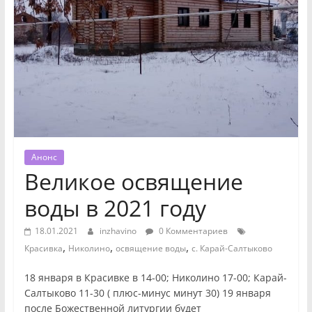
Анонс
Великое освящение
воды в 2021 году
18.01.2021
inzhavino
0 Комментариев
,
,
,
Красивка
Николино
освящение воды
с. Карай-Салтыково
18 января в Красивке в 14-00; Николино 17-00; Карай-
Салтыково 11-30 ( плюс-минус минут 30) 19 января
после Божественной литургии будет