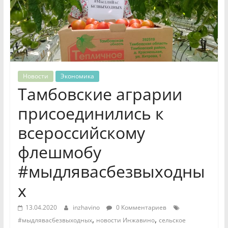
Новости
Экономика
Тамбовские аграрии
присоединились к
всероссийскому
флешмобу
#мыдлявасбезвыходны
х
13.04.2020
inzhavino
0 Комментариев
,
,
#мыдлявасбезвыходных
новости Инжавино
сельское