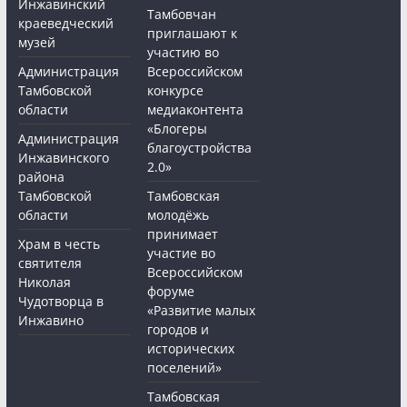
Инжавинский
Тамбовчан
краеведческий
приглашают к
музей
участию во
Администрация
Всероссийском
Тамбовской
конкурсе
области
медиаконтента
«Блогеры
Администрация
благоустройства
Инжавинского
2.0»
района
Тамбовской
Тамбовская
области
молодёжь
принимает
Храм в честь
участие во
святителя
Всероссийском
Николая
форуме
Чудотворца в
«Развитие малых
Инжавино
городов и
исторических
поселений»
Тамбовская