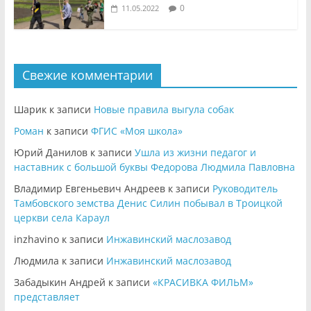
0
11.05.2022
Свежие комментарии
Шарик
к записи
Новые правила выгула собак
Роман
к записи
ФГИС «Моя школа»
Юрий Данилов
к записи
Ушла из жизни педагог и
наставник с большой буквы Федорова Людмила Павловна
Владимир Евгеньевич Андреев
к записи
Руководитель
Тамбовского земства Денис Силин побывал в Троицкой
церкви села Караул
inzhavino
к записи
Инжавинский маслозавод
Людмила
к записи
Инжавинский маслозавод
Забадыкин Андрей
к записи
«КРАСИВКА ФИЛЬМ»
представляет