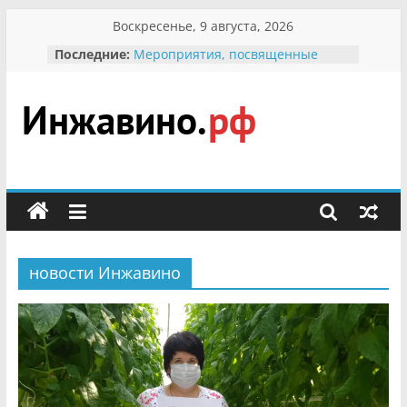
Перейти
Воскресенье, 9 августа, 2026
к
В вольере Воронинского
Последние:
содержимому
заповедника родились крапчатые
суслики
Мероприятия, посвященные
Международному Дню семьи
Инжавино.рф
Присвоение звания «Почётный
гражданин Инжавинского округа»
участнице Великой
сельский
Отечественной, фронтовичке
портал
Александре Николаевне
Кирсановой
Безопасность в сети Интернет
Ученики приняли участие в
новости Инжавино
мероприятии «Сохраним
первоцветы!»