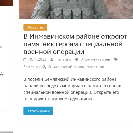
Общество
В Инжавинском районе откроют
памятник героям специальной
,
и
военной операции
10.11.2022
inzhavino
0 Комментариев
,
,
Землянский
Инжавинский район
памятник
од
В посёлке Землянский Инжавинского района
ы
начали возводить мемориал в память о героях
специальной военной операции. Открыть его
планируют накануне годовщины
Читать далее