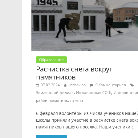
Образование
Расчистка снега вокруг
памятников
07.02.2024
inzhavino
0 Комментариев
,
,
Землянский филиал
Инжавинская СОШ
Инжавински
,
,
район
памятник
память
6 февраля волонтёры из числа учеников наше
школы приняли участие в расчистке снега вок
памятников нашего поселка. Наши ученики с