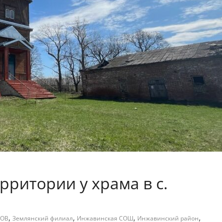
ритории у храма в с.
,
,
,
,
ВОВ
Землянский филиал
Инжавинская СОШ
Инжавинский район