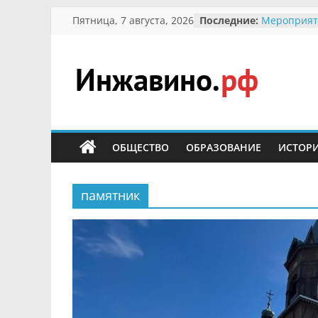
Перейти
Пятница, 7 августа, 2026
Последние:
Мероприят
к
Междунаро
Присвоени
содержимому
гражданин 
участнице 
Инжавино.рф
Отечествен
Александре
Кирсаново
сельский
Безопаснос
портал
ОБЩЕСТВО
ОБРАЗОВАНИЕ
ИСТОР
Ученики пр
мероприят
первоцветы
В вольере 
памятник
заповедник
суслики