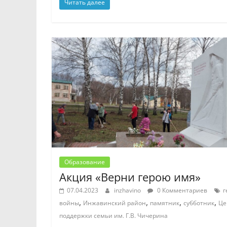
Читать далее
Образование
Акция «Верни герою имя»
07.04.2023
inzhavino
0 Комментариев
г
,
,
,
,
войны
Инжавинский район
памятник
субботник
Це
поддержки семьи им. Г.В. Чичерина