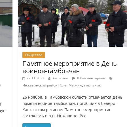
Общество
Памятное мероприятие в День
воинов-тамбовчан
27.11.2023
inzhavino
0 Комментариев
,
,
й
Инжавинский район
Олег Маркин
памятник
26 ноября, в Тамбовской области отмечается День
памяти воинов-тамбовчан, погибших в Северо-
й
Кавказском регионе. Памятное мероприятие
руг
состоялось в р.п. Инжавино. Все