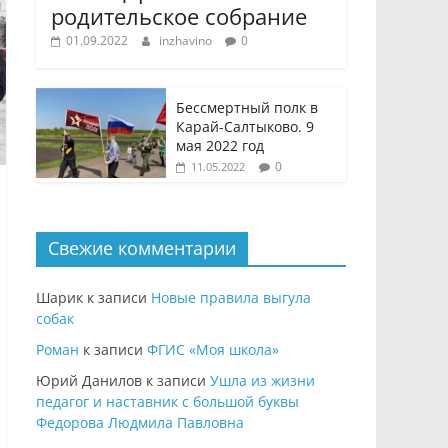
родительское собрание
01.09.2022
inzhavino
0
Бессмертный полк в
Карай-Салтыково. 9
мая 2022 год
0
11.05.2022
Свежие комментарии
Шарик
к записи
Новые правила выгула
собак
Роман
к записи
ФГИС «Моя школа»
Юрий Данилов
к записи
Ушла из жизни
педагог и наставник с большой буквы
Федорова Людмила Павловна