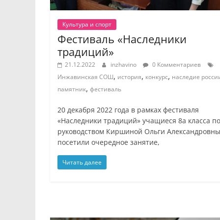
Культура и спорт
Фестиваль «Наследники
традиций»
21.12.2022
inzhavino
0 Комментариев
,
,
,
Инжавинская СОШ
история
конкурс
наследие росси
,
памятник
фестиваль
20 декабря 2022 года в рамках фестиваля
«Наследники традиций» учащиеся 8а класса п
руководством Киршиной Ольги Александровн
посетили очередное занятие,
Читать далее