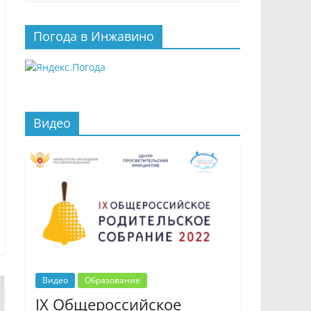
Погода в Инжавино
Видео
Видео
Образование
IX Общероссийское