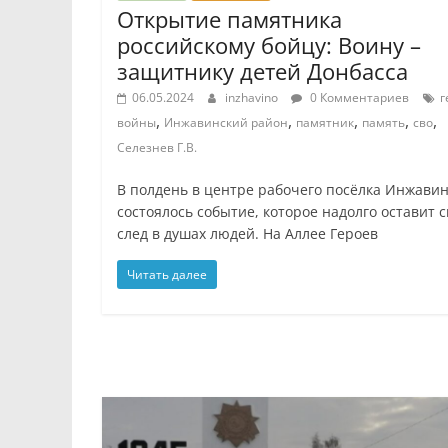
Открытие памятника
российскому бойцу: Воину –
защитнику детей Донбасса
06.05.2024
inzhavino
0 Комментариев
г
,
,
,
,
,
войны
Инжавинский район
памятник
память
сво
Селезнев Г.В.
В полдень в центре рабочего посёлка Инжави
состоялось событие, которое надолго оставит 
след в душах людей. На Аллее Героев
Читать далее