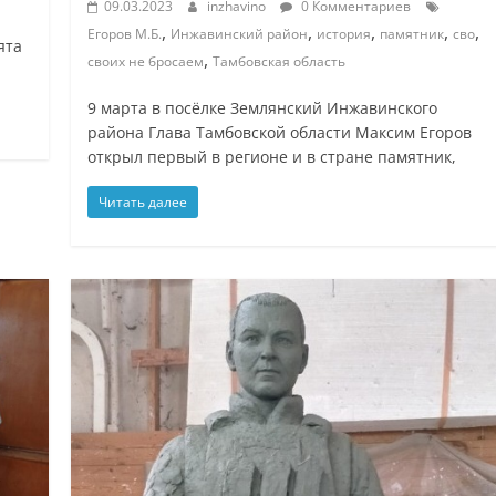
09.03.2023
inzhavino
0 Комментариев
а
,
,
,
,
,
Егоров М.Б.
Инжавинский район
история
памятник
сво
ята
,
своих не бросаем
Тамбовская область
9 марта в посёлке Землянский Инжавинского
района Глава Тамбовской области Максим Егоров
открыл первый в регионе и в стране памятник,
Читать далее