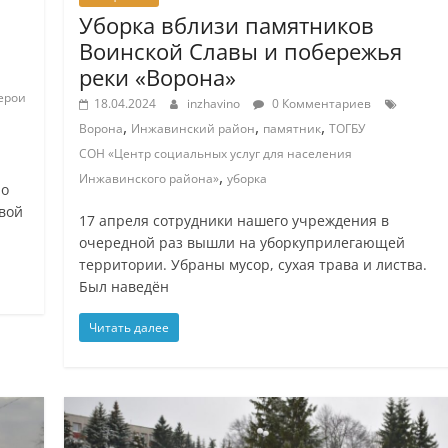
Уборка вблизи памятников
Воинской Славы и побережья
реки «Ворона»
ерои
18.04.2024
inzhavino
0 Комментариев
,
,
,
Ворона
Инжавинский район
памятник
ТОГБУ
СОН «Центр социальных услуг для населения
,
Инжавинского района»
уборка
но
свой
17 апреля сотрудники нашего учреждения в
очередной раз вышли на уборкуприлегающей
территории. Убраны мусор, сухая трава и листва.
Был наведён
Читать далее