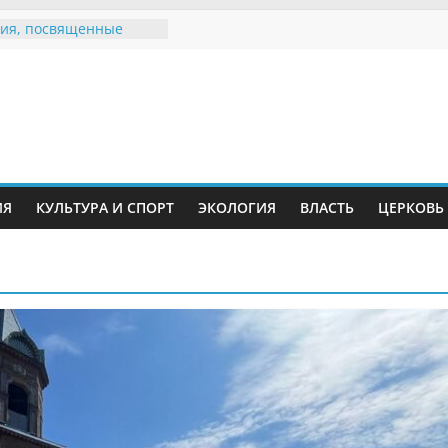
ия, посвященные
дному Дню семьи
е звания «Почётный
Инжавинского округа»
Великой
ной, фронтовичке
 Николаевне
й
ть в сети Интернет
ИЯ
КУЛЬТУРА И СПОРТ
ЭКОЛОГИЯ
ВЛАСТЬ
ЦЕРКОВЬ
иняли участие в
ии «Сохраним
!»
Воронинского
а родились крапчатые