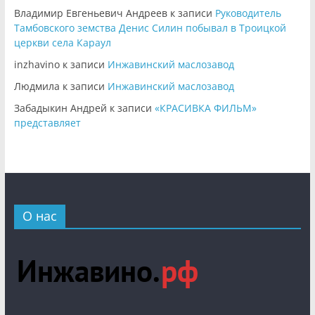
Владимир Евгеньевич Андреев
к записи
Руководитель
Тамбовского земства Денис Силин побывал в Троицкой
церкви села Караул
inzhavino
к записи
Инжавинский маслозавод
Людмила
к записи
Инжавинский маслозавод
Забадыкин Андрей
к записи
«КРАСИВКА ФИЛЬМ»
представляет
О нас