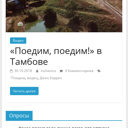
Видео
«Поедим, поедим!» в
Тамбове
30.10.2018
inzhavino
0 Комментариев
,
,
"Поедим
видео
Джон Уоррен
Читать далее
Опросы