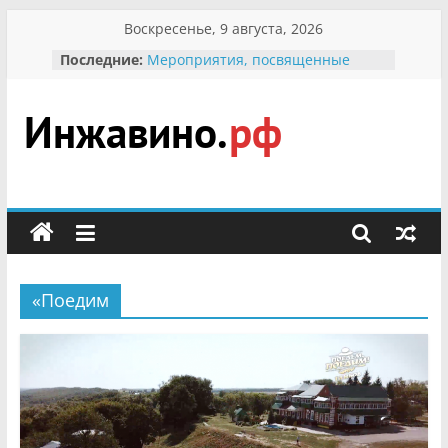
Перейти
Воскресенье, 9 августа, 2026
к
Последние:
Мероприятия, посвященные
содержимому
Международному Дню семьи
Присвоение звания «Почётный
гражданин Инжавинского округа»
участнице Великой
Инжавино.рф
Отечественной, фронтовичке
Александре Николаевне
Кирсановой
сельский
Безопасность в сети Интернет
портал
Ученики приняли участие в
мероприятии «Сохраним
первоцветы!»
«Поедим
В вольере Воронинского
заповедника родились крапчатые
суслики