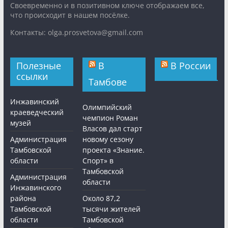
Cвоевременно и в позитивном ключе отображаем все,
что происходит в нашем посёлке.
Контакты: olga.prosvetova@gmail.com
Полезные
В
В России
ссылки
Тамбове
Инжавинский
Олимпийский
краеведческий
чемпион Роман
музей
Власов дал старт
Администрация
новому сезону
Тамбовской
проекта «Знание.
области
Спорт» в
Тамбовской
Администрация
области
Инжавинского
района
Около 87,2
Тамбовской
тысячи жителей
области
Тамбовской