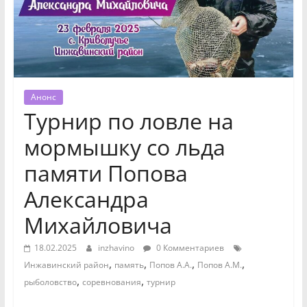
Анонс
Турнир по ловле на
мормышку со льда
памяти Попова
Александра
Михайловича
18.02.2025
inzhavino
0 Комментариев
,
,
,
,
Инжавинский район
память
Попов А.А.
Попов А.М.
,
,
рыболовство
соревнования
турнир