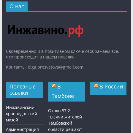
О нас
Cвоевременно и в позитивном ключе отображаем все,
что происходит в нашем посёлке.
Контакты: olga.prosvetova@gmail.com
Полезные
В
В России
ссылки
Тамбове
Инжавинский
Около 87,2
краеведческий
тысячи жителей
музей
Тамбовской
Администрация
области решают