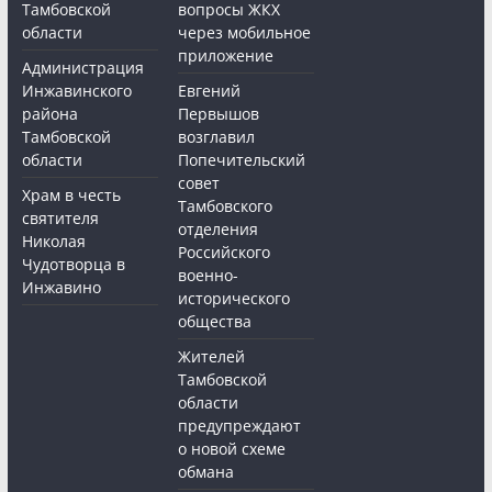
Тамбовской
вопросы ЖКХ
области
через мобильное
приложение
Администрация
Инжавинского
Евгений
района
Первышов
Тамбовской
возглавил
области
Попечительский
совет
Храм в честь
Тамбовского
святителя
отделения
Николая
Российского
Чудотворца в
военно-
Инжавино
исторического
общества
Жителей
Тамбовской
области
предупреждают
о новой схеме
обмана