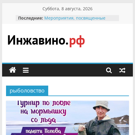
Перейти
Суббота, 8 августа, 2026
к
Последние:
Мероприятия, посвященные
содержимому
Международному Дню семьи
Присвоение звания «Почётный
гражданин Инжавинского округа»
участнице Великой
Инжавино.рф
Отечественной, фронтовичке
Александре Николаевне
Кирсановой
сельский
Безопасность в сети Интернет
портал
Ученики приняли участие в
мероприятии «Сохраним
первоцветы!»
рыболовство
В вольере Воронинского
заповедника родились крапчатые
суслики