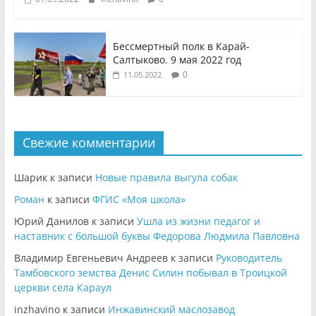
Бессмертный полк в Карай-
Салтыково. 9 мая 2022 год
0
11.05.2022
Свежие комментарии
Шарик
к записи
Новые правила выгула собак
Роман
к записи
ФГИС «Моя школа»
Юрий Данилов
к записи
Ушла из жизни педагог и
наставник с большой буквы Федорова Людмила Павловна
Владимир Евгеньевич Андреев
к записи
Руководитель
Тамбовского земства Денис Силин побывал в Троицкой
церкви села Караул
inzhavino
к записи
Инжавинский маслозавод