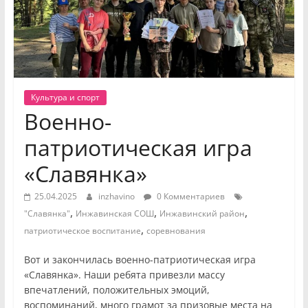
Культура и спорт
Военно-
патриотическая игра
«Славянка»
25.04.2025
inzhavino
0 Комментариев
,
,
,
"Славянка"
Инжавинская СОШ
Инжавинский район
,
патриотическое воспитание
соревнования
Вот и закончилась военно-патриотическая игра
«Славянка». Наши ребята привезли массу
впечатлений, положительных эмоций,
воспоминаний, много грамот за призовые места на