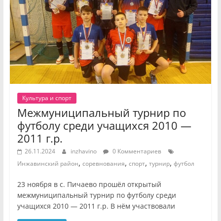
Культура и спорт
Межмуниципальный турнир по
футболу среди учащихся 2010 —
2011 г.р.
26.11.2024
inzhavino
0 Комментариев
,
,
,
,
Инжавинский район
соревнования
спорт
турнир
футбол
23 ноября в с. Пичаево прошёл открытый
межмуниципальный турнир по футболу среди
учащихся 2010 — 2011 г.р. В нём участвовали