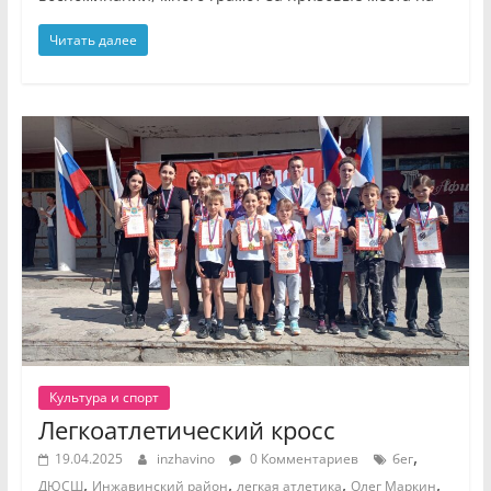
Читать далее
Культура и спорт
Легкоатлетический кросс
,
19.04.2025
inzhavino
0 Комментариев
бег
,
,
,
,
ДЮСШ
Инжавинский район
легкая атлетика
Олег Маркин