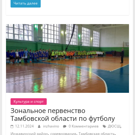
Читать далее
Культура и спорт
Зональное первенство
Тамбовской области по футболу
,
12.11.2024
inzhavino
0 Комментариев
ДЮСШ
,
,
,
Инжавинский район
соревнования
Тамбовская область