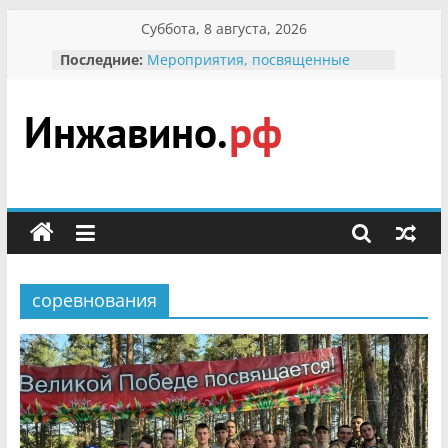
Перейти
Суббота, 8 августа, 2026
к
Последние:
Мероприятия, посвященные
содержимому
Международному Дню семьи
Присвоение звания «Почётный
гражданин Инжавинского округа»
участнице Великой
Инжавино.рф
Отечественной, фронтовичке
Александре Николаевне
Кирсановой
сельский
Безопасность в сети Интернет
портал
Ученики приняли участие в
мероприятии «Сохраним
первоцветы!»
соревнования
В вольере Воронинского
заповедника родились крапчатые
суслики