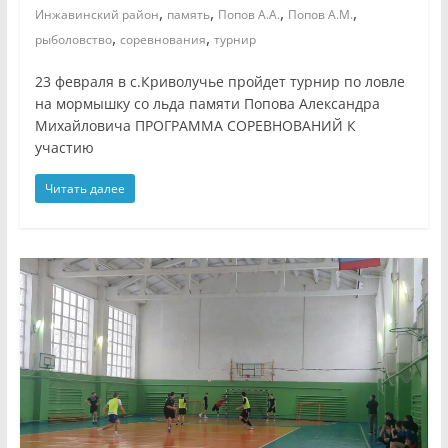
,
,
,
,
Инжавинский район
память
Попов А.А.
Попов А.М.
,
,
рыболовство
соревнования
турнир
23 февраля в с.Криволучье пройдет турнир по ловле
на мормышку со льда памяти Попова Александра
Михайловича ПРОГРАММА СОРЕВНОВАНИЙ К
участию
Читать далее