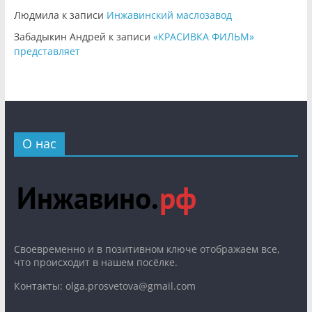
Людмила
к записи
Инжавинский маслозавод
Забадыкин Андрей
к записи
«КРАСИВКА ФИЛЬМ»
представляет
О нас
Cвоевременно и в позитивном ключе отображаем все,
что происходит в нашем посёлке.
Контакты: olga.prosvetova@gmail.com