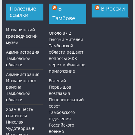
Полезные
В
В России
ссылки
Тамбове
Инжавинский
Около 87,2
краеведческий
тысячи жителей
музей
Тамбовской
Администрация
области решают
Тамбовской
вопросы ЖКХ
области
через мобильное
приложение
Администрация
Инжавинского
Евгений
района
Первышов
Тамбовской
возглавил
области
Попечительский
совет
Храм в честь
Тамбовского
святителя
отделения
Николая
Российского
Чудотворца в
военно-
Инжавино