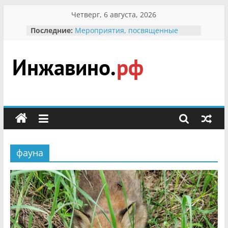
Перейти
Четверг, 6 августа, 2026
к
Последние:
Мероприятия, посвященные
содержимому
Международному Дню семьи
Присвоение звания «Почётный
гражданин Инжавинского округа»
участнице Великой
Инжавино.рф
Отечественной, фронтовичке
Александре Николаевне
Кирсановой
сельский
Безопасность в сети Интернет
портал
Ученики приняли участие в
мероприятии «Сохраним
первоцветы!»
фауна
В вольере Воронинского
заповедника родились крапчатые
суслики