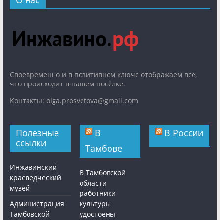
О нас
Cвоевременно и в позитивном ключе отображаем все,
что происходит в нашем посёлке.
Контакты: olga.prosvetova@gmail.com
Полезные
В
В России
ссылки
Тамбове
Инжавинский
В Тамбовской
краеведческий
области
музей
работники
Администрация
культуры
Тамбовской
удостоены