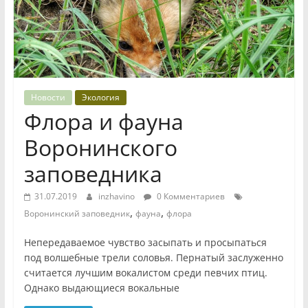
Новости
Экология
Флора и фауна
Воронинского
заповедника
31.07.2019
inzhavino
0 Комментариев
,
,
Воронинский заповедник
фауна
флора
Непередаваемое чувство засыпать и просыпаться
под волшебные трели соловья. Пернатый заслуженно
считается лучшим вокалистом среди певчих птиц.
Однако выдающиеся вокальные