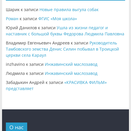
Шарик
к записи
Новые правила выгула собак
Роман
к записи
ФГИС «Моя школа»
Юрий Данилов
к записи
Ушла из жизни педагог и
наставник с большой буквы Федорова Людмила Павловна
Владимир Евгеньевич Андреев
к записи
Руководитель
Тамбовского земства Денис Силин побывал в Троицкой
церкви села Караул
inzhavino
к записи
Инжавинский маслозавод
Людмила
к записи
Инжавинский маслозавод
Забадыкин Андрей
к записи
«КРАСИВКА ФИЛЬМ»
представляет
О нас