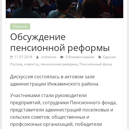
Новости
Обсуждение
пенсионной реформы
11.07.2018
inzhavino
0 Комментариев
Единая
,
,
,
Россия
новости
пенсионная реворма
Пенсионный фонд
Дискуссия состоялась в актовом зале
администрации Инжавинского района.
Участниками стали руководители
предприятий, сотрудники Пенсионного фонда,
представители администраций поселковых и
сельских советов, общественных и
профсоюзных организаций, победители