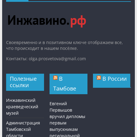
Cвоевременно и в позитивном ключе отображаем все,
что происходит в нашем посёлке.
Контакты: olga.prosvetova@gmail.com
Полезные
В
В России
ссылки
Тамбове
Инжавинский
Евгений
краеведческий
Первышов
музей
вручил дипломы
Администрация
первым
Тамбовской
выпускникам
области
региональной