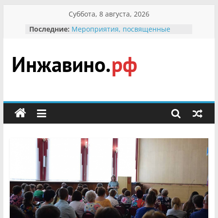
Перейти
Суббота, 8 августа, 2026
к
Последние:
Мероприятия, посвященные
содержимому
Международному Дню семьи
Присвоение звания «Почётный
гражданин Инжавинского округа»
участнице Великой
Инжавино.рф
Отечественной, фронтовичке
Александре Николаевне
Кирсановой
сельский
Безопасность в сети Интернет
портал
Ученики приняли участие в
мероприятии «Сохраним
первоцветы!»
В вольере Воронинского
заповедника родились крапчатые
суслики