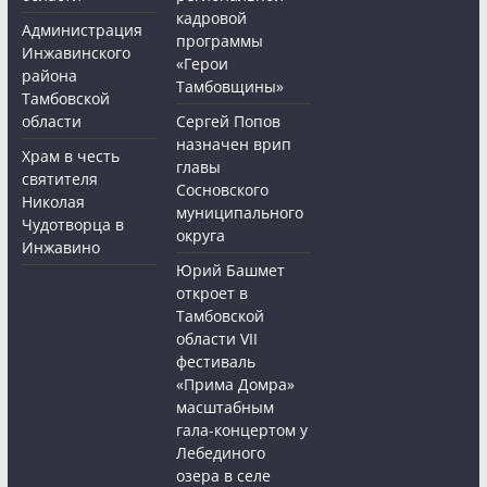
кадровой
Администрация
программы
Инжавинского
«Герои
района
Тамбовщины»
Тамбовской
области
Сергей Попов
назначен врип
Храм в честь
главы
святителя
Сосновского
Николая
муниципального
Чудотворца в
округа
Инжавино
Юрий Башмет
откроет в
Тамбовской
области VII
фестиваль
«Прима Домра»
масштабным
гала-концертом у
Лебединого
озера в селе