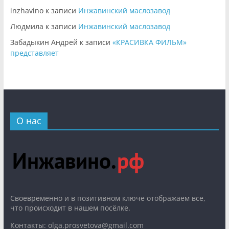
inzhavino
к записи
Инжавинский маслозавод
Людмила
к записи
Инжавинский маслозавод
Забадыкин Андрей
к записи
«КРАСИВКА ФИЛЬМ»
представляет
О нас
Cвоевременно и в позитивном ключе отображаем все,
что происходит в нашем посёлке.
Контакты: olga.prosvetova@gmail.com