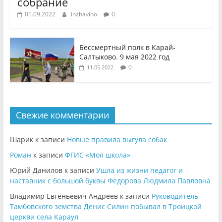
собрание
01.09.2022
inzhavino
0
Бессмертный полк в Карай-
Салтыково. 9 мая 2022 год
0
11.05.2022
Свежие комментарии
Шарик
к записи
Новые правила выгула собак
Роман
к записи
ФГИС «Моя школа»
Юрий Данилов
к записи
Ушла из жизни педагог и
наставник с большой буквы Федорова Людмила Павловна
Владимир Евгеньевич Андреев
к записи
Руководитель
Тамбовского земства Денис Силин побывал в Троицкой
церкви села Караул