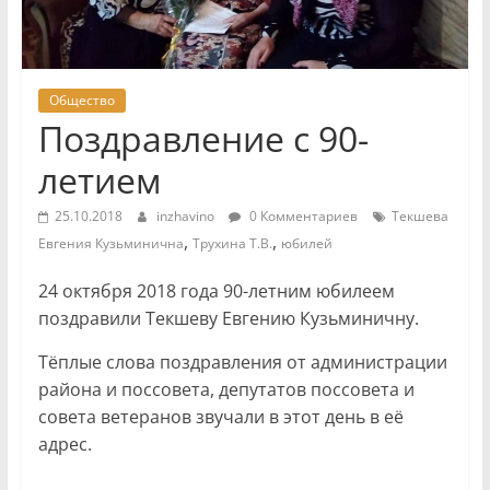
Общество
Поздравление с 90-
летием
25.10.2018
inzhavino
0 Комментариев
Текшева
,
,
Евгения Кузьминична
Трухина Т.В.
юбилей
24 октября 2018 года 90-летним юбилеем
поздравили Текшеву Евгению Кузьминичну.
Тёплые слова поздравления от администрации
района и поссовета, депутатов поссовета и
совета ветеранов звучали в этот день в её
адрес.