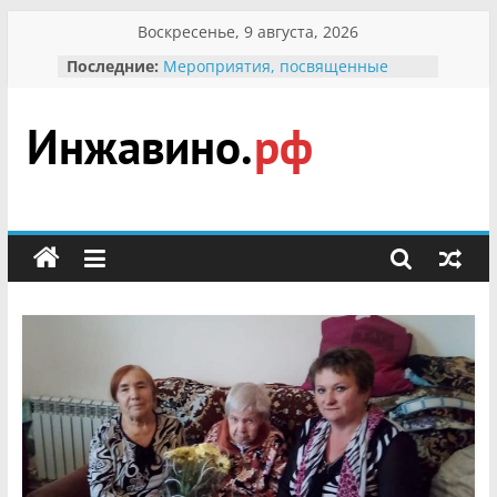
Перейти
Воскресенье, 9 августа, 2026
к
Последние:
Мероприятия, посвященные
содержимому
Международному Дню семьи
Присвоение звания «Почётный
гражданин Инжавинского округа»
участнице Великой
Инжавино.рф
Отечественной, фронтовичке
Александре Николаевне
Кирсановой
сельский
Безопасность в сети Интернет
портал
Ученики приняли участие в
мероприятии «Сохраним
первоцветы!»
В вольере Воронинского
заповедника родились крапчатые
суслики