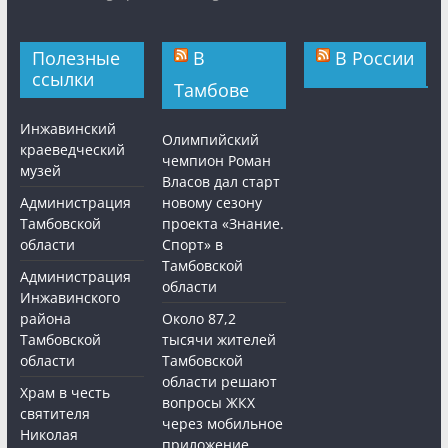
Полезные
В
В России
ссылки
Тамбове
Инжавинский
Олимпийский
краеведческий
чемпион Роман
музей
Власов дал старт
Администрация
новому сезону
Тамбовской
проекта «Знание.
области
Спорт» в
Тамбовской
Администрация
области
Инжавинского
района
Около 87,2
Тамбовской
тысячи жителей
области
Тамбовской
области решают
Храм в честь
вопросы ЖКХ
святителя
через мобильное
Николая
приложение