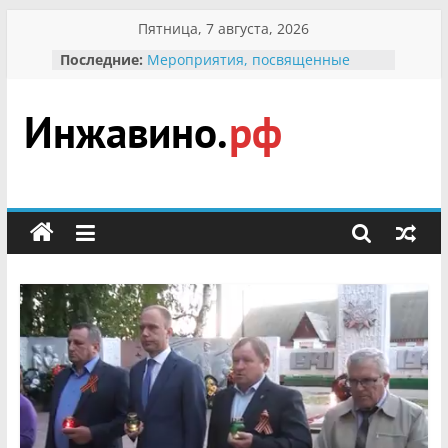
Перейти
Пятница, 7 августа, 2026
к
Последние:
Мероприятия, посвященные
содержимому
Международному Дню семьи
Присвоение звания «Почётный
гражданин Инжавинского округа»
участнице Великой
Инжавино.рф
Отечественной, фронтовичке
Александре Николаевне
Кирсановой
сельский
Безопасность в сети Интернет
портал
Ученики приняли участие в
мероприятии «Сохраним
первоцветы!»
В вольере Воронинского
заповедника родились крапчатые
суслики