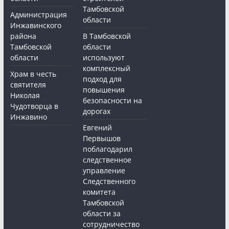
Тамбовской
Администрация
области
Инжавинского
района
В Тамбовской
Тамбовской
области
области
используют
комплексный
Храм в честь
подход для
святителя
повышения
Николая
безопасности на
Чудотворца в
дорогах
Инжавино
Евгений
Первышов
поблагодарил
следственное
управление
Следственного
комитета
Тамбовской
области за
сотрудничество