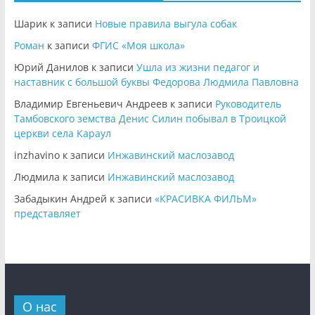
Шарик
к записи
Новые правила выгула собак
Роман
к записи
ФГИС «Моя школа»
Юрий Данилов
к записи
Ушла из жизни педагог и
наставник с большой буквы Федорова Людмила Павловна
Владимир Евгеньевич Андреев
к записи
Руководитель
Тамбовского земства Денис Силин побывал в Троицкой
церкви села Караул
inzhavino
к записи
Инжавинский маслозавод
Людмила
к записи
Инжавинский маслозавод
Забадыкин Андрей
к записи
«КРАСИВКА ФИЛЬМ»
представляет
О нас