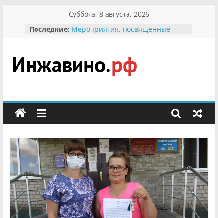
Перейти
Суббота, 8 августа, 2026
к
Последние:
Мероприятия, посвященные
содержимому
Международному Дню семьи
Присвоение звания «Почётный
гражданин Инжавинского округа»
участнице Великой
Инжавино.рф
Отечественной, фронтовичке
Александре Николаевне
Кирсановой
сельский
Безопасность в сети Интернет
портал
Ученики приняли участие в
мероприятии «Сохраним
первоцветы!»
В вольере Воронинского
заповедника родились крапчатые
суслики