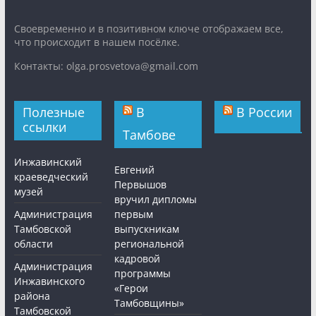
Cвоевременно и в позитивном ключе отображаем все,
что происходит в нашем посёлке.
Контакты: olga.prosvetova@gmail.com
Полезные
В
В России
ссылки
Тамбове
Инжавинский
Евгений
краеведческий
Первышов
музей
вручил дипломы
Администрация
первым
Тамбовской
выпускникам
области
региональной
кадровой
Администрация
программы
Инжавинского
«Герои
района
Тамбовщины»
Тамбовской