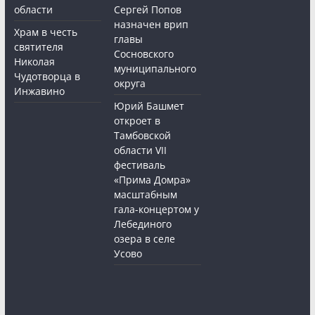
области
Сергей Попов
назначен врип
Храм в честь
главы
святителя
Сосновского
Николая
муниципального
Чудотворца в
округа
Инжавино
Юрий Башмет
откроет в
Тамбовской
области VII
фестиваль
«Прима Домра»
масштабным
гала-концертом у
Лебединого
озера в селе
Усово