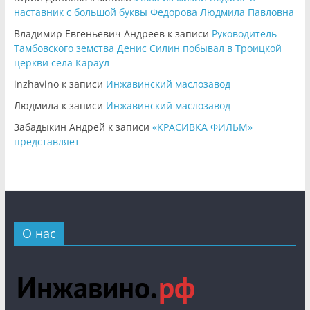
наставник с большой буквы Федорова Людмила Павловна
Владимир Евгеньевич Андреев
к записи
Руководитель
Тамбовского земства Денис Силин побывал в Троицкой
церкви села Караул
inzhavino
к записи
Инжавинский маслозавод
Людмила
к записи
Инжавинский маслозавод
Забадыкин Андрей
к записи
«КРАСИВКА ФИЛЬМ»
представляет
О нас