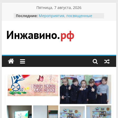
Перейти
Пятница, 7 августа, 2026
к
Последние:
Мероприятия, посвященные
содержимому
Международному Дню семьи
Присвоение звания «Почётный
гражданин Инжавинского округа»
участнице Великой
Инжавино.рф
Отечественной, фронтовичке
Александре Николаевне
Кирсановой
сельский
Безопасность в сети Интернет
портал
Ученики приняли участие в
мероприятии «Сохраним
первоцветы!»
В вольере Воронинского
заповедника родились крапчатые
суслики