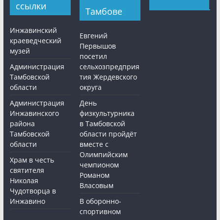
ссылки
Тамбове
Инжавинский
Евгений
краеведческий
Первышов
музей
посетил
Администрация
сельхозпредприя
Тамбовской
тия Жердевского
области
округа
Администрация
День
Инжавинского
физкультурника
района
в Тамбовской
Тамбовской
области пройдёт
области
вместе с
Олимпийским
Храм в честь
чемпионом
святителя
Романом
Николая
Власовым
Чудотворца в
Инжавино
В оборонно-
спортивном