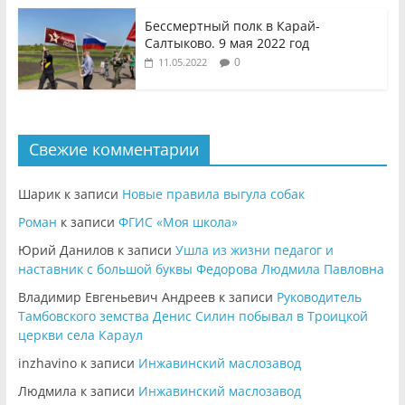
Бессмертный полк в Карай-
Салтыково. 9 мая 2022 год
0
11.05.2022
Свежие комментарии
Шарик
к записи
Новые правила выгула собак
Роман
к записи
ФГИС «Моя школа»
Юрий Данилов
к записи
Ушла из жизни педагог и
наставник с большой буквы Федорова Людмила Павловна
Владимир Евгеньевич Андреев
к записи
Руководитель
Тамбовского земства Денис Силин побывал в Троицкой
церкви села Караул
inzhavino
к записи
Инжавинский маслозавод
Людмила
к записи
Инжавинский маслозавод