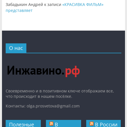
Забадыкин Андрей
к записи
«КРАСИВКА ФИЛЬМ»
представляет
О нас
Cвоевременно и в позитивном ключе отображаем все,
что происходит в нашем посёлке.
Контакты: olga.prosvetova@gmail.com
Полезные
В
В России