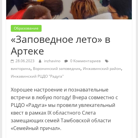
Образование
«Заповедное лето» в
Артеке
28.06.2023
inzhavino
0 Комментариев
,
,
,
викторина
Воронинский заповедник
Инжавинский район
Инжавинский РЦДО "Радуга"
Хорошее настроение и познавательные
встречи в любую погоду! Вчера совместно с
РЦДО «Радуга» мы провели увлекательный
квест в рамках IX областного Слета
замещающих семей Тамбовской области
«Семейный причал».