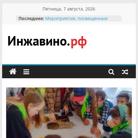
Перейти
Пятница, 7 августа, 2026
к
Последние:
Мероприятия, посвященные
содержимому
Международному Дню семьи
Присвоение звания «Почётный
гражданин Инжавинского округа»
участнице Великой
Инжавино.рф
Отечественной, фронтовичке
Александре Николаевне
Кирсановой
сельский
Безопасность в сети Интернет
портал
Ученики приняли участие в
мероприятии «Сохраним
первоцветы!»
В вольере Воронинского
заповедника родились крапчатые
суслики