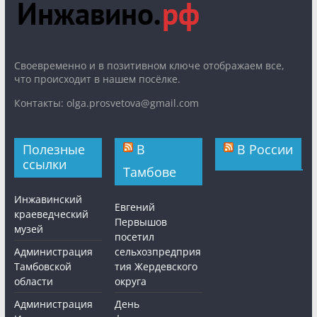
Cвоевременно и в позитивном ключе отображаем все,
что происходит в нашем посёлке.
Контакты: olga.prosvetova@gmail.com
Полезные
В
В России
ссылки
Тамбове
Инжавинский
Евгений
краеведческий
Первышов
музей
посетил
Администрация
сельхозпредприя
Тамбовской
тия Жердевского
области
округа
Администрация
День