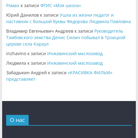
Роман
к записи
ФГИС «Моя школа»
Юрий Данилов
к записи
Ушла из жизни педагог и
наставник с большой буквы Федорова Людмила Павловна
Владимир Евгеньевич Андреев
к записи
Руководитель
Тамбовского земства Денис Силин побывал в Троицкой
церкви села Караул
inzhavino
к записи
Инжавинский маслозавод
Людмила
к записи
Инжавинский маслозавод
Забадыкин Андрей
к записи
«КРАСИВКА ФИЛЬМ»
представляет
О нас