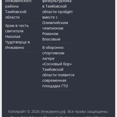
Инжавинского
физкультурника
района
в Тамбовской
Тамбовской
области пройдёт
области
вместе с
Олимпийским
Храм в честь
чемпионом
святителя
Романом
Николая
Власовым
Чудотворца в
Инжавино
В оборонно-
спортивном
лагере
«Сосновый бор»
Тамбовской
области появится
современная
площадка ГТО
Копирайт © 2026
Инжавино.рф
. Все права защищены.