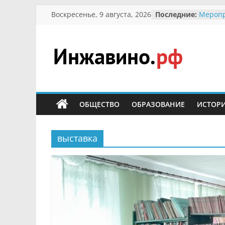
Перейти
Воскресенье, 9 августа, 2026
Последние:
Меропр
к
Междун
Присво
содержимому
гражда
участн
Инжавино.рф
Отечес
Алекса
Кирсан
сельский
Безопа
портал
ОБЩЕСТВО
ОБРАЗОВАНИЕ
ИСТОР
Ученик
меропр
первоц
В воль
выставка
запове
суслик