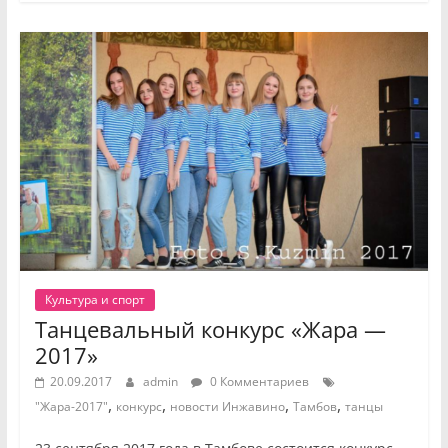
Культура и спорт
Танцевальный конкурс «Жара —
2017»
20.09.2017
admin
0 Комментариев
,
,
,
,
"Жара-2017"
конкурс
новости Инжавино
Тамбов
танцы