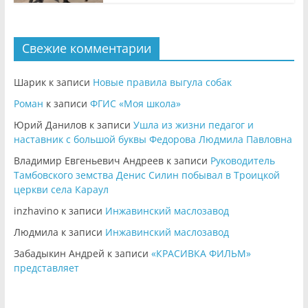
Свежие комментарии
Шарик
к записи
Новые правила выгула собак
Роман
к записи
ФГИС «Моя школа»
Юрий Данилов
к записи
Ушла из жизни педагог и
наставник с большой буквы Федорова Людмила Павловна
Владимир Евгеньевич Андреев
к записи
Руководитель
Тамбовского земства Денис Силин побывал в Троицкой
церкви села Караул
inzhavino
к записи
Инжавинский маслозавод
Людмила
к записи
Инжавинский маслозавод
Забадыкин Андрей
к записи
«КРАСИВКА ФИЛЬМ»
представляет