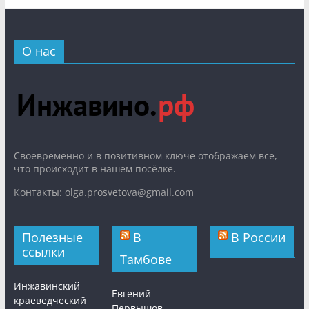
О нас
Cвоевременно и в позитивном ключе отображаем все,
что происходит в нашем посёлке.
Контакты: olga.prosvetova@gmail.com
Полезные
В
В России
ссылки
Тамбове
Инжавинский
Евгений
краеведческий
Первышов