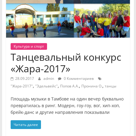
Культура и спорт
Танцевальный конкурс
«Жара-2017»
28.09.2017
admin
0 Комментариев
,
,
,
,
"Жара-2017"
"Эдельвейс"
Попов А.А.
Пронина О.
танцы
Площадь музыки в Тамбове на один вечер буквально
превратилась в ринг. Модерн, гоу-гоу, вог, хип-хоп,
брейк-данс и другие направления показывали
Читать далее