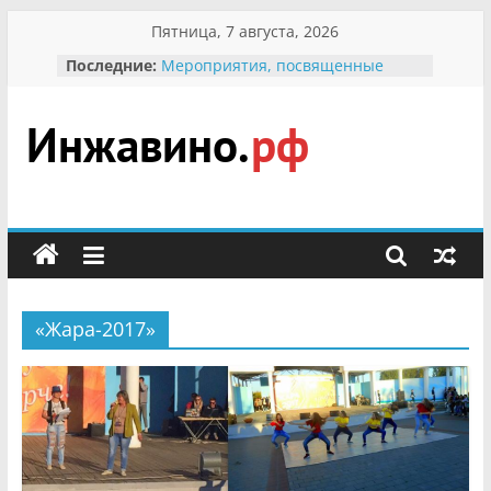
Перейти
Пятница, 7 августа, 2026
к
Последние:
Мероприятия, посвященные
содержимому
Международному Дню семьи
Присвоение звания «Почётный
гражданин Инжавинского округа»
участнице Великой
Инжавино.рф
Отечественной, фронтовичке
Александре Николаевне
Кирсановой
сельский
Безопасность в сети Интернет
портал
Ученики приняли участие в
мероприятии «Сохраним
первоцветы!»
«Жара-2017»
В вольере Воронинского
заповедника родились крапчатые
суслики