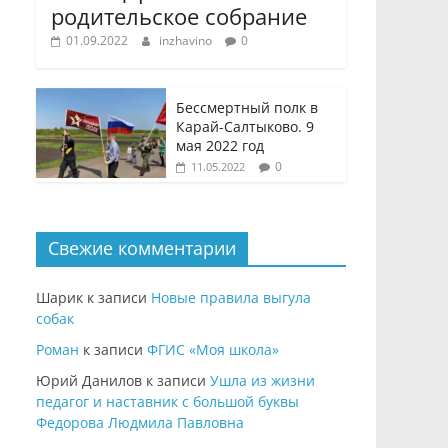
родительское собрание
01.09.2022
inzhavino
0
Бессмертный полк в
Карай-Салтыково. 9
мая 2022 год
0
11.05.2022
Свежие комментарии
Шарик
к записи
Новые правила выгула
собак
Роман
к записи
ФГИС «Моя школа»
Юрий Данилов
к записи
Ушла из жизни
педагог и наставник с большой буквы
Федорова Людмила Павловна