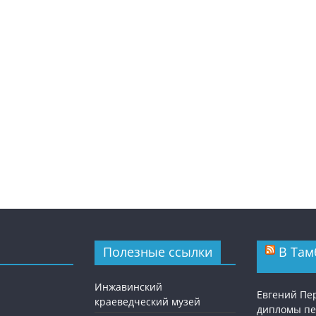
Полезные ссылки
В Там
Инжавинский
Евгений Пе
краеведческий музей
дипломы п