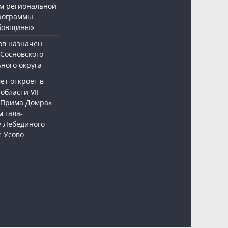
м региональной
рограммы
бовщины»
ов назначен
 Сосновского
ного округа
т откроет в
области VII
«Прима Домра»
 гала-
у Лебединого
е Усово