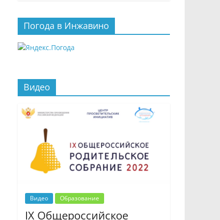
Погода в Инжавино
Видео
Видео
Образование
IX Общероссийское