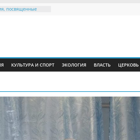
я, посвященные
ному Дню семьи
 звания «Почётный
Инжавинского округа»
Великой
ной, фронтовичке
 Николаевне
ь в сети Интернет
ИЯ
КУЛЬТУРА И СПОРТ
ЭКОЛОГИЯ
ВЛАСТЬ
ЦЕРКОВЬ
иняли участие в
и «Сохраним
!»
Воронинского
а родились крапчатые