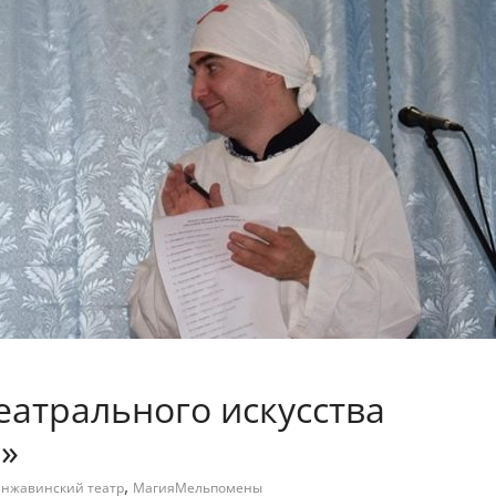
еатрального искусства
»
,
нжавинский театр
МагияМельпомены