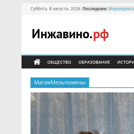
Перейти
Суббота, 8 августа, 2026
Последние:
Мероприяти
к
Международ
Присвоение
содержимому
гражданин 
участнице 
Инжавино.рф
Отечествен
Александре
Кирсановой
сельский
Безопасност
портал
ОБЩЕСТВО
ОБРАЗОВАНИЕ
ИСТОР
Ученики пр
мероприяти
первоцветы
В вольере 
МагияМельпомены
заповедник
суслики