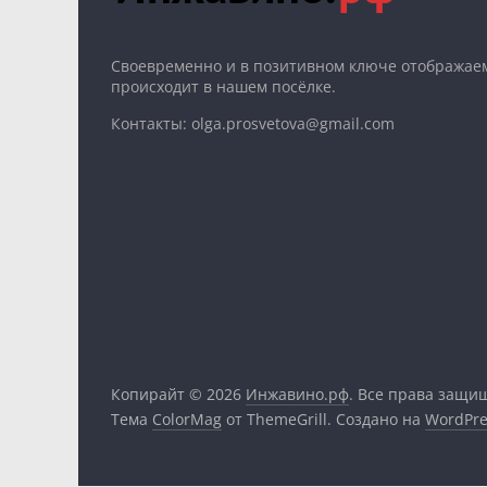
Cвоевременно и в позитивном ключе отображаем
происходит в нашем посёлке.
Контакты: olga.prosvetova@gmail.com
Копирайт © 2026
Инжавино.рф
. Все права защи
Тема
ColorMag
от ThemeGrill. Создано на
WordPre