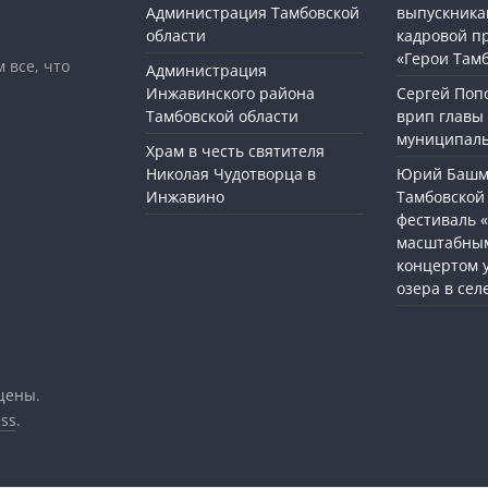
Администрация Тамбовской
выпускника
области
кадровой п
«Герои Там
 все, что
Администрация
Инжавинского района
Сергей Поп
Тамбовской области
врип главы
муниципаль
Храм в честь святителя
Николая Чудотворца в
Юрий Башме
Инжавино
Тамбовской 
фестиваль 
масштабным
концертом 
озера в сел
щены.
ss
.