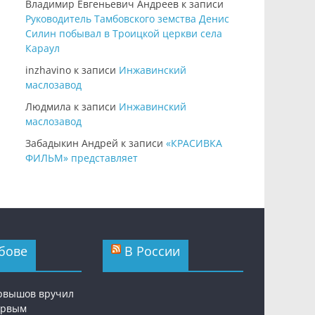
Владимир Евгеньевич Андреев
к записи
Руководитель Тамбовского земства Денис
Силин побывал в Троицкой церкви села
Караул
inzhavino
к записи
Инжавинский
маслозавод
Людмила
к записи
Инжавинский
маслозавод
Забадыкин Андрей
к записи
«КРАСИВКА
ФИЛЬМ» представляет
бове
В России
рвышов вручил
ервым