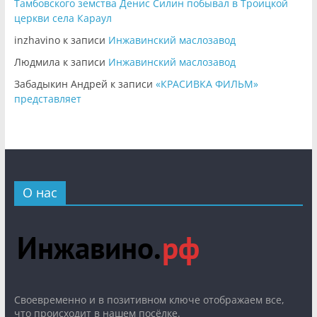
Тамбовского земства Денис Силин побывал в Троицкой
церкви села Караул
inzhavino
к записи
Инжавинский маслозавод
Людмила
к записи
Инжавинский маслозавод
Забадыкин Андрей
к записи
«КРАСИВКА ФИЛЬМ»
представляет
О нас
Cвоевременно и в позитивном ключе отображаем все,
что происходит в нашем посёлке.