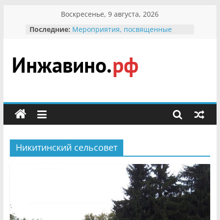
Перейти
Воскресенье, 9 августа, 2026
к
Последние:
Мероприятия, посвященные
содержимому
Международному Дню семьи
Присвоение звания «Почётный
гражданин Инжавинского округа»
участнице Великой
Инжавино.рф
Отечественной, фронтовичке
Александре Николаевне
Кирсановой
сельский
Безопасность в сети Интернет
портал
Ученики приняли участие в
мероприятии «Сохраним
первоцветы!»
Никитинский сельсовет
В вольере Воронинского
заповедника родились крапчатые
суслики