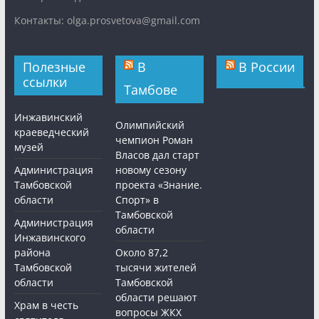
Контакты: olga.prosvetova@gmail.com
Полезные
В
В России
ссылки
Тамбове
Инжавинский
Олимпийский
краеведческий
чемпион Роман
музей
Власов дал старт
Администрация
новому сезону
Тамбовской
проекта «Знание.
области
Спорт» в
Тамбовской
Администрация
области
Инжавинского
района
Около 87,2
Тамбовской
тысячи жителей
области
Тамбовской
области решают
Храм в честь
вопросы ЖКХ