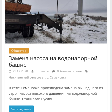
Общество
Замена насоса на водонапорной
башне
21.12.2020
inzhavino
0 Комментариев
,
Никитинский сельсовет
с. Семеновка
В селе Семеновка произведена замена вышедшего из
строя насоса высокого давления на водонапорной
башне. Станислав Суслин
Читать далее