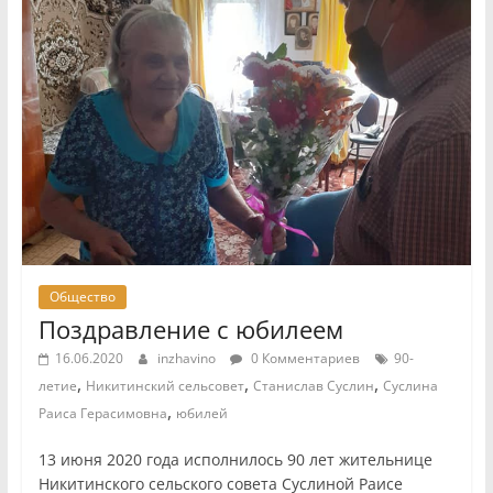
Общество
Поздравление с юбилеем
16.06.2020
inzhavino
0 Комментариев
90-
,
,
,
летие
Никитинский сельсовет
Станислав Суслин
Суслина
,
Раиса Герасимовна
юбилей
13 июня 2020 года исполнилось 90 лет жительнице
Никитинского сельского совета Суслиной Раисе