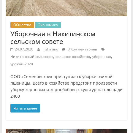
Общество
Экономика
Уборочная в Никитинском
сельском совете
24.07.2020
inzhavino
0 Комментариев
,
,
,
Никитинский сельсовет
сельское хозяйство
уборочная
урожай-2020
ООО »Семеновское» приступило к уборке озимой
пшеницы. Всего в хозяйстве предстоит произвести
уборку зерновых и зернобобовых культур на площади
2400
Читать далее