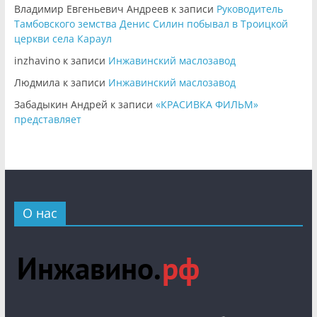
Владимир Евгеньевич Андреев
к записи
Руководитель
Тамбовского земства Денис Силин побывал в Троицкой
церкви села Караул
inzhavino
к записи
Инжавинский маслозавод
Людмила
к записи
Инжавинский маслозавод
Забадыкин Андрей
к записи
«КРАСИВКА ФИЛЬМ»
представляет
О нас