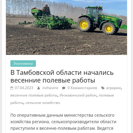
Экономика
В Тамбовской области начались
весенние полевые работы
,
07.04.2023
inzhavino
0 Комментариев
аграрии
,
,
весенние полевые работы
Инжавинский район
полевые
,
работы
сельское хозяйство
По оперативным данным министерства сельского
хозяйства региона, сельхозпроизводители области
приступили к весенне-полевым работам. Ведется