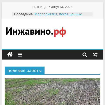
Перейти
Пятница, 7 августа, 2026
к
Последние:
Мероприятия, посвященные
содержимому
Международному Дню семьи
Присвоение звания «Почётный
гражданин Инжавинского округа»
участнице Великой
Инжавино.рф
Отечественной, фронтовичке
Александре Николаевне
Кирсановой
сельский
Безопасность в сети Интернет
портал
Ученики приняли участие в
мероприятии «Сохраним
первоцветы!»
полевые работы
В вольере Воронинского
заповедника родились крапчатые
суслики