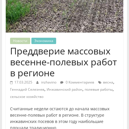
Новости
Экономика
Преддверие массовых
весенне-полевых работ
в регионе
,
17.03.2025
inzhavino
0 Комментариев
весна
,
,
,
Геннадий Селезнев
Инжавинский район
полевые работы
сельское хозяйство
Считанные недели остаются до начала массовых
весенне-полевых работ в регионе. В структуре
инжавинских посевов в этом году наибольшие
площади традиционно