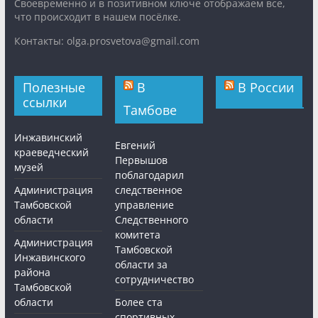
Cвоевременно и в позитивном ключе отображаем все,
что происходит в нашем посёлке.
Контакты: olga.prosvetova@gmail.com
Полезные
В
В России
ссылки
Тамбове
Инжавинский
Евгений
краеведческий
Первышов
музей
поблагодарил
Администрация
следственное
Тамбовской
управление
области
Следственного
комитета
Администрация
Тамбовской
Инжавинского
области за
района
сотрудничество
Тамбовской
области
Более ста
спортивных