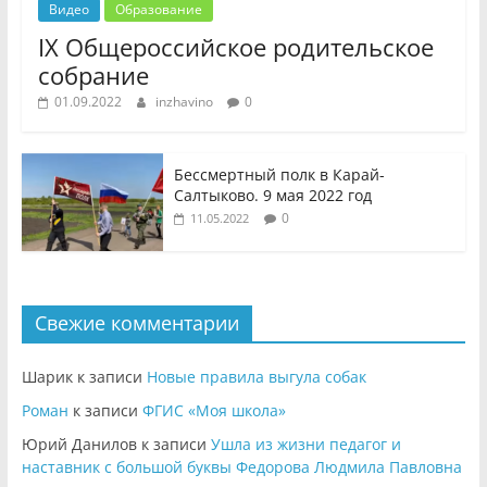
Видео
Образование
IX Общероссийское родительское
собрание
01.09.2022
inzhavino
0
Бессмертный полк в Карай-
Салтыково. 9 мая 2022 год
0
11.05.2022
Свежие комментарии
Шарик
к записи
Новые правила выгула собак
Роман
к записи
ФГИС «Моя школа»
Юрий Данилов
к записи
Ушла из жизни педагог и
наставник с большой буквы Федорова Людмила Павловна