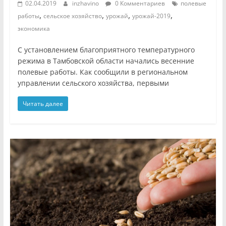
02.04.2019
inzhavino
0 Комментариев
полевые
,
,
,
,
работы
сельское хозяйство
урожай
урожай-2019
экономика
С установлением благоприятного температурного
режима в Тамбовской области начались весенние
полевые работы. ​Как сообщили в региональном
управлении сельского хозяйства, первыми
Читать далее