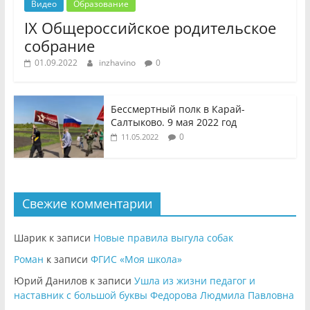
Видео
Образование
IX Общероссийское родительское
собрание
01.09.2022
inzhavino
0
Бессмертный полк в Карай-
Салтыково. 9 мая 2022 год
0
11.05.2022
Свежие комментарии
Шарик
к записи
Новые правила выгула собак
Роман
к записи
ФГИС «Моя школа»
Юрий Данилов
к записи
Ушла из жизни педагог и
наставник с большой буквы Федорова Людмила Павловна