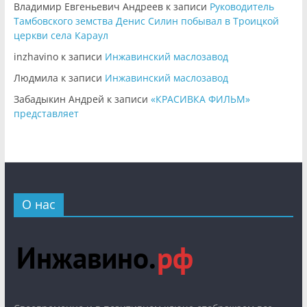
Владимир Евгеньевич Андреев
к записи
Руководитель
Тамбовского земства Денис Силин побывал в Троицкой
церкви села Караул
inzhavino
к записи
Инжавинский маслозавод
Людмила
к записи
Инжавинский маслозавод
Забадыкин Андрей
к записи
«КРАСИВКА ФИЛЬМ»
представляет
О нас