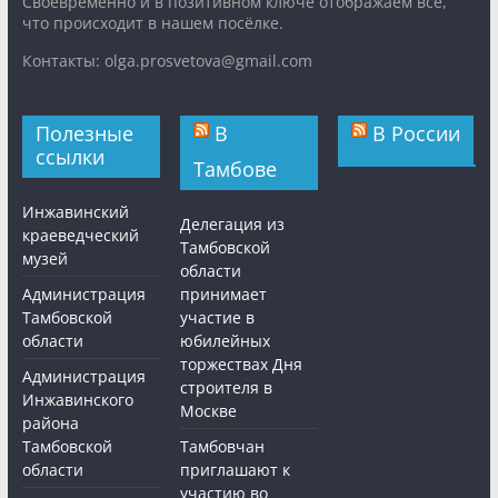
Cвоевременно и в позитивном ключе отображаем все,
что происходит в нашем посёлке.
Контакты: olga.prosvetova@gmail.com
Полезные
В
В России
ссылки
Тамбове
Инжавинский
Делегация из
краеведческий
Тамбовской
музей
области
Администрация
принимает
Тамбовской
участие в
области
юбилейных
торжествах Дня
Администрация
строителя в
Инжавинского
Москве
района
Тамбовской
Тамбовчан
области
приглашают к
участию во