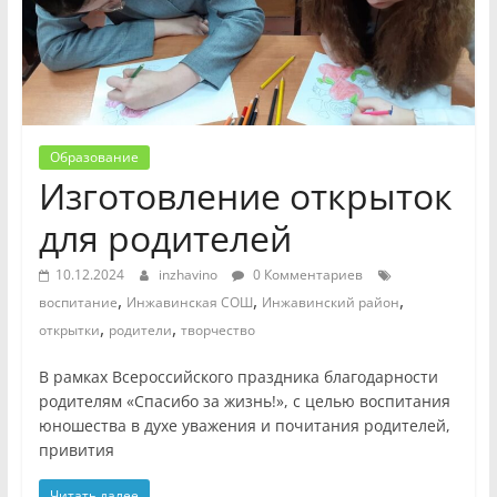
Образование
Изготовление открыток
для родителей
10.12.2024
inzhavino
0 Комментариев
,
,
,
воспитание
Инжавинская СОШ
Инжавинский район
,
,
открытки
родители
творчество
В рамках Всероссийского праздника благодарности
родителям «Спасибо за жизнь!», с целью воспитания
юношества в духе уважения и почитания родителей,
привития
Читать далее