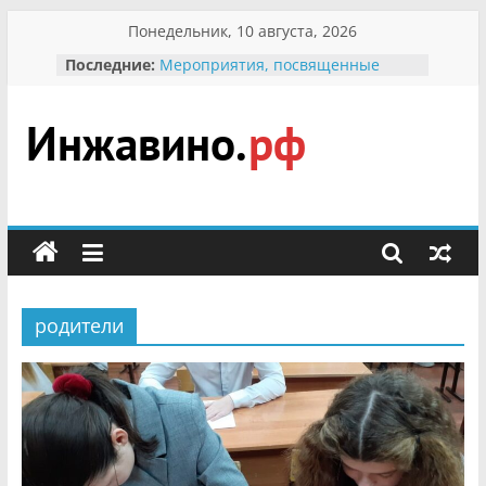
Перейти
Понедельник, 10 августа, 2026
к
Последние:
Мероприятия, посвященные
содержимому
Международному Дню семьи
Присвоение звания «Почётный
гражданин Инжавинского округа»
участнице Великой
Инжавино.рф
Отечественной, фронтовичке
Александре Николаевне
Кирсановой
сельский
Безопасность в сети Интернет
портал
Ученики приняли участие в
мероприятии «Сохраним
первоцветы!»
родители
В вольере Воронинского
заповедника родились крапчатые
суслики