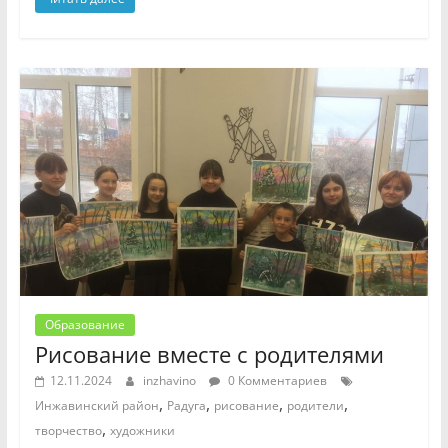
Образование
Рисование вместе с родителями
12.11.2024
inzhavino
0 Комментариев
,
,
,
,
Инжавинский район
Радуга
рисование
родители
,
творчество
художники