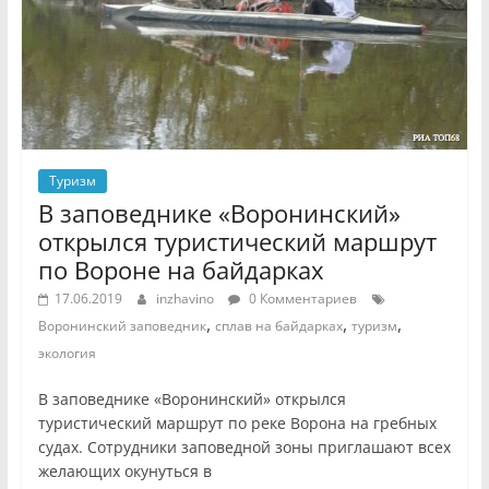
Туризм
В заповеднике «Воронинский»
открылся туристический маршрут
по Вороне на байдарках
17.06.2019
inzhavino
0 Комментариев
,
,
,
Воронинский заповедник
сплав на байдарках
туризм
экология
В заповеднике «Воронинский» открылся
туристический маршрут по реке Ворона на гребных
судах. Сотрудники заповедной зоны приглашают всех
желающих окунуться в