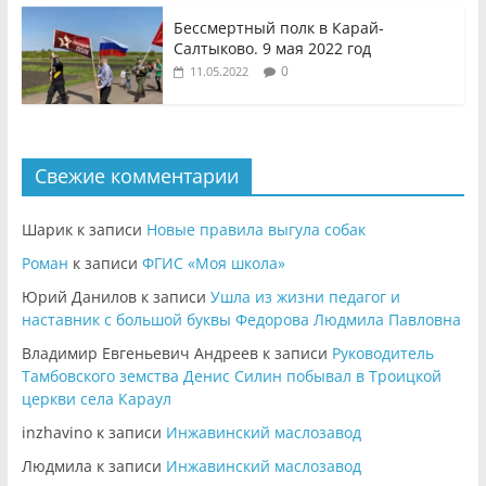
Бессмертный полк в Карай-
Салтыково. 9 мая 2022 год
0
11.05.2022
Свежие комментарии
Шарик
к записи
Новые правила выгула собак
Роман
к записи
ФГИС «Моя школа»
Юрий Данилов
к записи
Ушла из жизни педагог и
наставник с большой буквы Федорова Людмила Павловна
Владимир Евгеньевич Андреев
к записи
Руководитель
Тамбовского земства Денис Силин побывал в Троицкой
церкви села Караул
inzhavino
к записи
Инжавинский маслозавод
Людмила
к записи
Инжавинский маслозавод