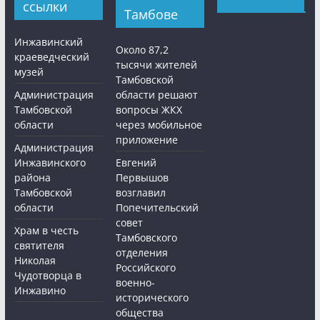
ссылки
Тамбове
Инжавинский
Около 87,2
краеведческий
тысячи жителей
музей
Тамбовской
Администрация
области решают
Тамбовской
вопросы ЖКХ
области
через мобильное
приложение
Администрация
Инжавинского
Евгений
района
Первышов
Тамбовской
возглавил
области
Попечительский
совет
Храм в честь
Тамбовского
святителя
отделения
Николая
Российского
Чудотворца в
военно-
Инжавино
исторического
общества