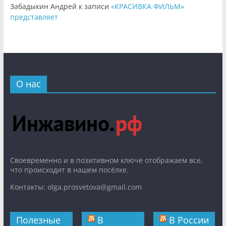
Забадыкин Андрей
к записи
«КРАСИВКА ФИЛЬМ»
представляет
О нас
Cвоевременно и в позитивном ключе отображаем все,
что происходит в нашем посёлке.
Контакты: olga.prosvetova@gmail.com
Полезные
В
В России