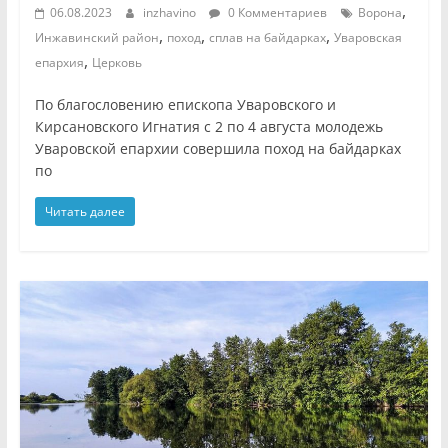
,
06.08.2023
inzhavino
0 Комментариев
Ворона
,
,
,
Инжавинский район
поход
сплав на байдарках
Уваровская
,
епархия
Церковь
По благословению епископа Уваровского и
Кирсановского Игнатия с 2 по 4 августа молодежь
Уваровской епархии совершила поход на байдарках
по
Читать далее