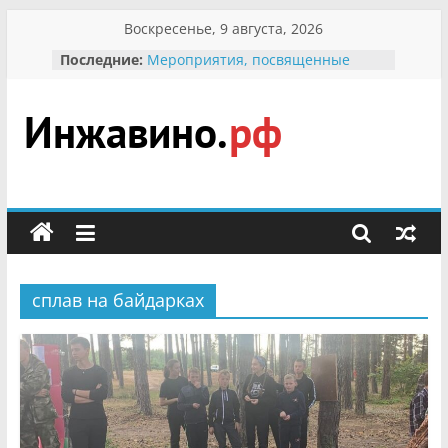
Перейти
Воскресенье, 9 августа, 2026
к
Последние:
Мероприятия, посвященные
содержимому
Международному Дню семьи
Присвоение звания «Почётный
гражданин Инжавинского округа»
участнице Великой
Инжавино.рф
Отечественной, фронтовичке
Александре Николаевне
Кирсановой
сельский
Безопасность в сети Интернет
портал
Ученики приняли участие в
мероприятии «Сохраним
первоцветы!»
сплав на байдарках
В вольере Воронинского
заповедника родились крапчатые
суслики