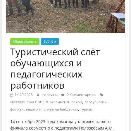
Образование
Туризм
Туристический слёт
обучающихся и
педагогических
работников
14.09.2023
inzhavino
0 Комментариев
,
,
Инжавинская СОШ
Инжавинский район
Караульский
,
,
,
филиал
педагоги
сплав на байдарках
туризм
14 сентября 2023 года команда учащихся нашего
филиала совместно с педагогами Полозковым А.М ,