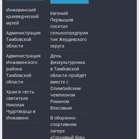
Инжавинский
Евгений
краеведческий
Первышов
музей
посетил
Администрация
сельхозпредприя
Тамбовской
тия Жердевского
области
округа
Администрация
День
Инжавинского
физкультурника
района
в Тамбовской
Тамбовской
области пройдёт
области
вместе с
Олимпийским
Храм в честь
чемпионом
святителя
Романом
Николая
Власовым
Чудотворца в
Инжавино
В оборонно-
спортивном
лагере
«Сосновый бор»