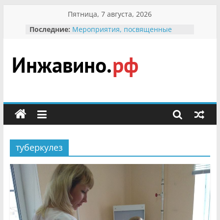
Перейти
Пятница, 7 августа, 2026
к
Последние:
Мероприятия, посвященные
содержимому
Международному Дню семьи
Присвоение звания «Почётный
гражданин Инжавинского округа»
участнице Великой
Инжавино.рф
Отечественной, фронтовичке
Александре Николаевне
Кирсановой
сельский
Безопасность в сети Интернет
портал
Ученики приняли участие в
мероприятии «Сохраним
первоцветы!»
туберкулез
В вольере Воронинского
заповедника родились крапчатые
суслики