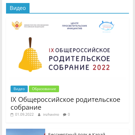
Видео
Видео
Образование
IX Общероссийское родительское
собрание
01.09.2022
inzhavino
0
Бессмертный полк в Карай-