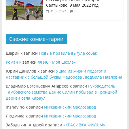
Салтыково. 9 мая 2022 год
0
11.05.2022
Свежие комментарии
Шарик
к записи
Новые правила выгула собак
Роман
к записи
ФГИС «Моя школа»
Юрий Данилов
к записи
Ушла из жизни педагог и
наставник с большой буквы Федорова Людмила Павловна
Владимир Евгеньевич Андреев
к записи
Руководитель
Тамбовского земства Денис Силин побывал в Троицкой
церкви села Караул
inzhavino
к записи
Инжавинский маслозавод
Людмила
к записи
Инжавинский маслозавод
Забадыкин Андрей
к записи
«КРАСИВКА ФИЛЬМ»