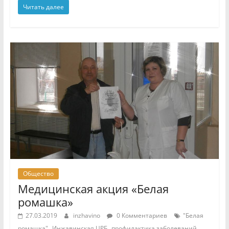
Читать далее
Общество
Медицинская акция «Белая
ромашка»
27.03.2019
inzhavino
0 Комментариев
"Белая
,
,
,
ромашка"
Инжавинская ЦРБ
профилактика заболеваний