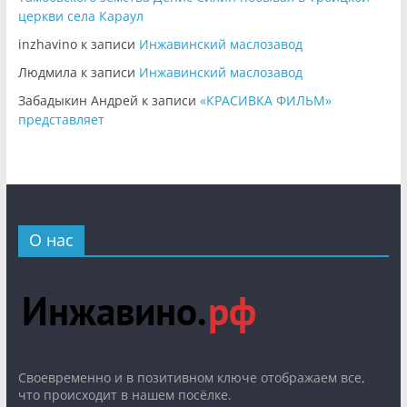
церкви села Караул
inzhavino
к записи
Инжавинский маслозавод
Людмила
к записи
Инжавинский маслозавод
Забадыкин Андрей
к записи
«КРАСИВКА ФИЛЬМ»
представляет
О нас
Cвоевременно и в позитивном ключе отображаем все,
что происходит в нашем посёлке.