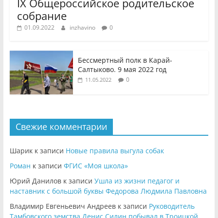
IX Общероссийское родительское
собрание
01.09.2022
inzhavino
0
Бессмертный полк в Карай-
Салтыково. 9 мая 2022 год
0
11.05.2022
Свежие комментарии
Шарик
к записи
Новые правила выгула собак
Роман
к записи
ФГИС «Моя школа»
Юрий Данилов
к записи
Ушла из жизни педагог и
наставник с большой буквы Федорова Людмила Павловна
Владимир Евгеньевич Андреев
к записи
Руководитель
Тамбовского земства Денис Силин побывал в Троицкой