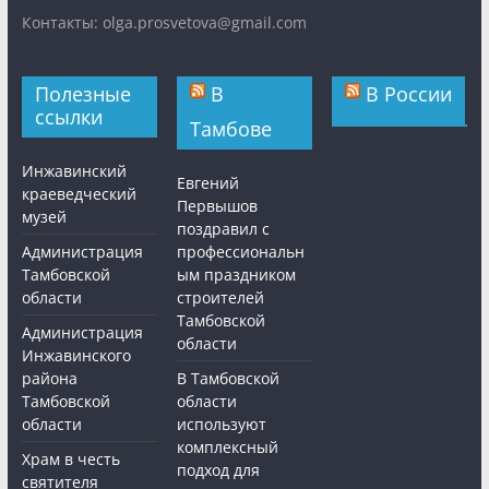
Контакты: olga.prosvetova@gmail.com
Полезные
В
В России
ссылки
Тамбове
Инжавинский
Евгений
краеведческий
Первышов
музей
поздравил с
Администрация
профессиональн
Тамбовской
ым праздником
области
строителей
Тамбовской
Администрация
области
Инжавинского
района
В Тамбовской
Тамбовской
области
области
используют
комплексный
Храм в честь
подход для
святителя