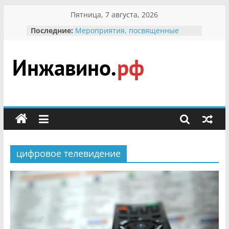
Перейти
Пятница, 7 августа, 2026
к
Последние:
Мероприятия, посвященные
содержимому
Международному Дню семьи
Присвоение звания «Почётный
гражданин Инжавинского округа»
участнице Великой
Инжавино.рф
Отечественной, фронтовичке
Александре Николаевне
Кирсановой
сельский
Безопасность в сети Интернет
портал
Ученики приняли участие в
мероприятии «Сохраним
первоцветы!»
цифровое телевидение
В вольере Воронинского
заповедника родились крапчатые
суслики