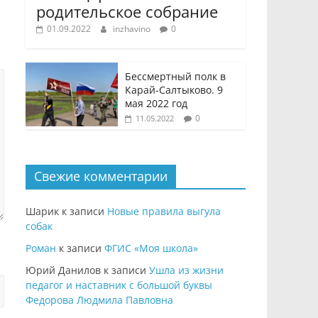
родительское собрание
01.09.2022
inzhavino
0
Бессмертный полк в
Карай-Салтыково. 9
мая 2022 год
0
11.05.2022
Свежие комментарии
Шарик
к записи
Новые правила выгула
собак
Роман
к записи
ФГИС «Моя школа»
Юрий Данилов
к записи
Ушла из жизни
педагог и наставник с большой буквы
Федорова Людмила Павловна