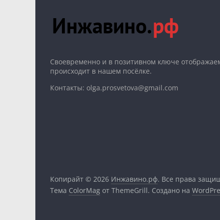
Cвоевременно и в позитивном ключе отображаем
происходит в нашем посёлке.
Контакты: olga.prosvetova@gmail.com
Копирайт © 2026
Инжавино.рф
. Все права защи
Тема
ColorMag
от ThemeGrill. Создано на
WordPre