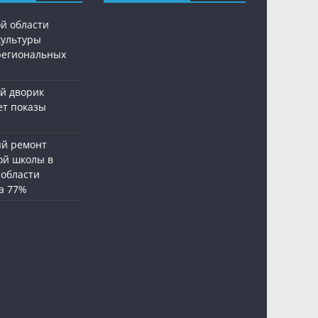
ой области
культуры
региональных
й дворик
ет показы
й ремонт
ой школы в
 области
а 77%