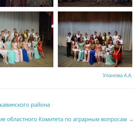
Уланова А.А.
жавинского района
ие областного Комитета по аграрным вопросам
→