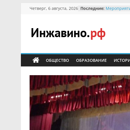
Перейти
Четверг, 6 августа, 2026
Последние:
Мероприят
к
Междунаро
Присвоение
содержимому
гражданин 
участнице 
Инжавино.рф
Отечествен
Александре
Кирсановой
сельский
Безопаснос
портал
ОБЩЕСТВО
ОБРАЗОВАНИЕ
ИСТОР
Ученики пр
мероприяти
первоцветы
В вольере 
заповедник
суслики