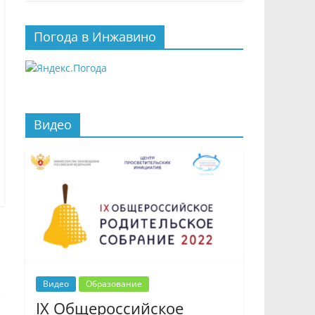
Погода в Инжавино
Видео
Видео
Образование
IX Общероссийское