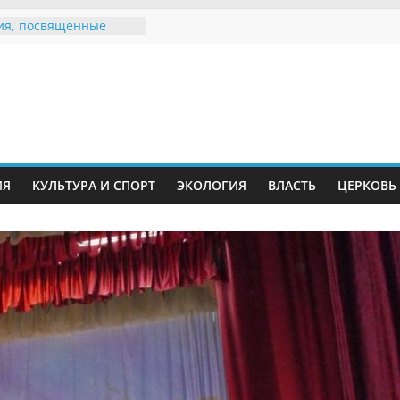
ия, посвященные
дному Дню семьи
 звания «Почётный
Инжавинского округа»
Великой
ной, фронтовичке
 Николаевне
ть в сети Интернет
ИЯ
КУЛЬТУРА И СПОРТ
ЭКОЛОГИЯ
ВЛАСТЬ
ЦЕРКОВЬ
иняли участие в
и «Сохраним
!»
Воронинского
а родились крапчатые