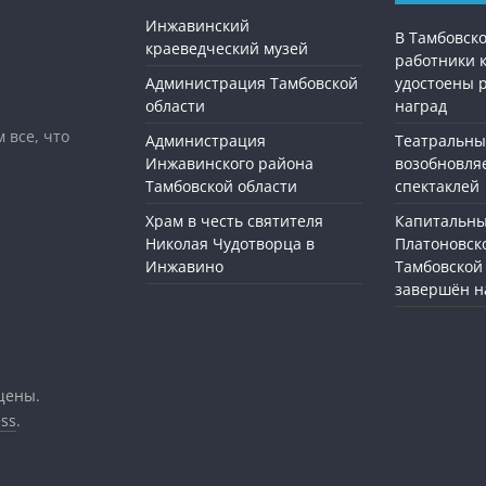
Инжавинский
В Тамбовск
краеведческий музей
работники 
Администрация Тамбовской
удостоены 
области
наград
 все, что
Администрация
Театральны
Инжавинского района
возобновля
Тамбовской области
спектаклей
Храм в честь святителя
Капитальны
Николая Чудотворца в
Платоновск
Инжавино
Тамбовской
завершён н
щены.
ss
.