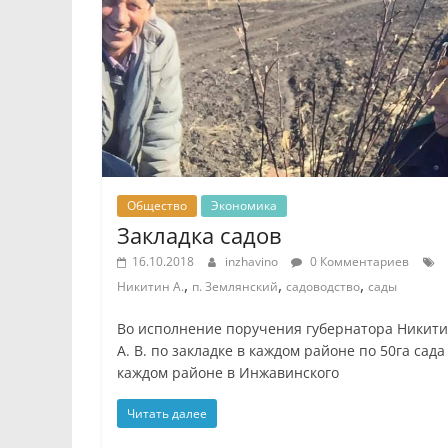
Общество
Экономика
Закладка садов
16.10.2018
inzhavino
0 Комментариев
,
,
,
Никитин А.
п. Землянский
садоводство
сады
Во исполнение поручения губернатора Никит
А. В. по закладке в каждом районе по 50га сада
каждом районе в Инжавинского
Читать далее