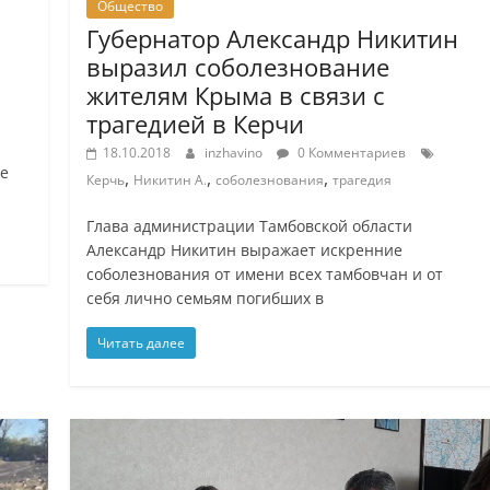
Общество
Губернатор Александр Никитин
выразил соболезнование
жителям Крыма в связи с
трагедией в Керчи
18.10.2018
inzhavino
0 Комментариев
те
,
,
,
Керчь
Никитин А.
соболезнования
трагедия
Глава администрации Тамбовской области
Александр Никитин выражает искренние
соболезнования от имени всех тамбовчан и от
себя лично семьям погибших в
Читать далее