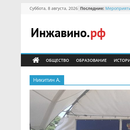
Перейти
Суббота, 8 августа, 2026
Последние:
Мероприяти
к
Международ
Присвоение
содержимому
гражданин 
участнице 
Инжавино.рф
Отечествен
Александре
Кирсановой
сельский
Безопасност
портал
ОБЩЕСТВО
ОБРАЗОВАНИЕ
ИСТОР
Ученики пр
мероприяти
первоцветы
В вольере 
Никитин А.
заповедник
суслики