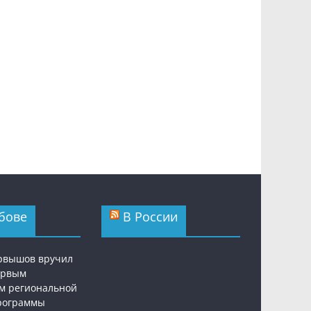
бове
В России
рвышов вручил
ервым
м региональной
рограммы