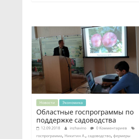
Новости
Экономика
Областные госпрограммы по
поддержке садоводства
12.09.2018
inzhavino
0 Комментариев
,
,
,
госпрограмма
Никитин А.
садоводство
фермеры