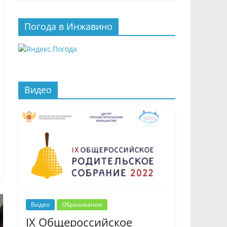
Погода в Инжавино
Видео
Видео
Образование
IX Общероссийское