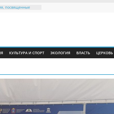
я, посвященные
ному Дню семьи
 звания «Почётный
Инжавинского округа»
Великой
ной, фронтовичке
 Николаевне
ь в сети Интернет
ИЯ
КУЛЬТУРА И СПОРТ
ЭКОЛОГИЯ
ВЛАСТЬ
ЦЕРКОВЬ
иняли участие в
и «Сохраним
!»
Воронинского
а родились крапчатые