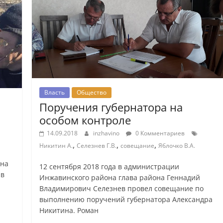
Власть
Общество
Поручения губернатора на
особом контроле
14.09.2018
inzhavino
0 Комментариев
,
,
,
Никитин А.
Селезнев Г.В.
совещание
Яблочко В.А.
ина
12 сентября 2018 года в администрации
 в
Инжавинского района глава района Геннадий
Владимирович Селезнев провел совещание по
выполнению поручений губернатора Александра
Никитина. Роман