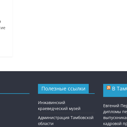
м
тие
Полезные ссылки
В Там
Инжавинский
Евгений Пе
краеведческий музей
дипломы п
Администрация Тамбовской
выпускника
области
кадровой п