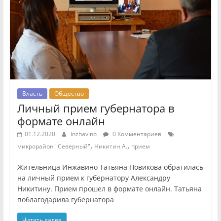
Власть
Общество
Личный прием губернатора в
формате онлайн
01.12.2020
inzhavino
0 Комментариев
,
,
микрорайон "Северный"
Никитин А.
прием
Жительница Инжавино Татьяна Новикова обратилась
на личный прием к губернатору Александру
Никитину. Прием прошел в формате онлайн. Татьяна
поблагодарила губернатора
Читать далее