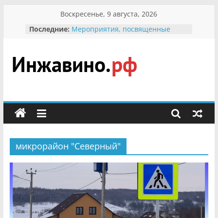
Перейти
Воскресенье, 9 августа, 2026
к
В вольере Воронинского
Последние:
заповедника родились крапчатые
содержимому
суслики
Мероприятия, посвященные
Международному Дню семьи
Инжавино.рф
Присвоение звания «Почётный
гражданин Инжавинского округа»
участнице Великой
сельский
Отечественной, фронтовичке
портал
Александре Николаевне
Кирсановой
Безопасность в сети Интернет
Ученики приняли участие в
микрорайон "Северный"
мероприятии «Сохраним
первоцветы!»