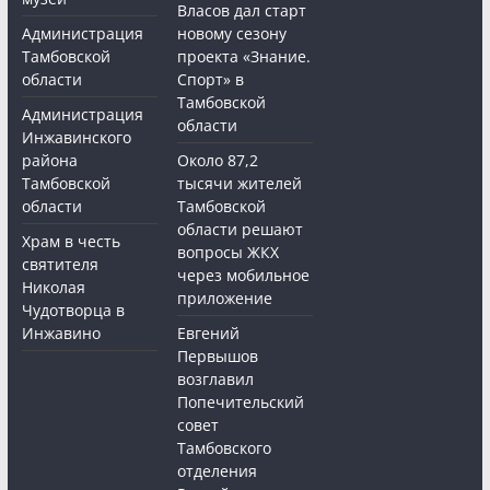
Власов дал старт
Администрация
новому сезону
Тамбовской
проекта «Знание.
области
Спорт» в
Тамбовской
Администрация
области
Инжавинского
района
Около 87,2
Тамбовской
тысячи жителей
области
Тамбовской
области решают
Храм в честь
вопросы ЖКХ
святителя
через мобильное
Николая
приложение
Чудотворца в
Инжавино
Евгений
Первышов
возглавил
Попечительский
совет
Тамбовского
отделения